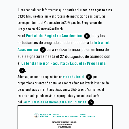
Junto con saludar, informamos que a partir del
lunes 7 de agosto a las
09:00 hrs.
,
se
dará inicio el proceso de inscripción de asignaturas
correspondiente al 2° semestre de 2023 para los
Programas de
Pregrado
en el Sistema Siac Usach.
En el
Portal de Registro Académico
, las y los
estudiantes de pregrado pueden acceder a la
Intranet
Académica
para realizar la inscripción en línea de
sus asignaturas hasta el
de acuerdo con
27 de agosto,
el
Calendario por Facultad/Escuela/Programa
.
Además, se pone a disposición un
video tutorial
que
proporciona orientación detallada sobre cómo realizar la inscripción
de asignaturas en la Intranet Académica SIAC-Usach. Asimismo, el
estudiantado puede enviar sus preguntas y consultas a través
del
Formulario de atención para estudiantes
.