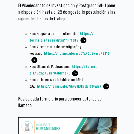
El Vicedecanato de Investigación y Postgrado FAHU pone
a disposición, hasta el 25 de agosto, la postulación a las
siguientes becas de trabajo:
Beca Programa de Interculturalidad:
https://
forms.gle/essukh1xnY1Frf8f7
Beca Vicedecanato de Investigación y
Posgrado:
https://forms.gle/
wq5YxXCu9wwqNSf16
Beca Oficina de Publicaciones:
https://forms.
gle/GcxZ7EsDr8obHYZR6
Beca de Incentivo a la Publicación FAHU
2023:
https://forms.gle/
5hyy3EQkUkfCJyWh7
Revisa cada formulario para conocer detalles del
llamado.