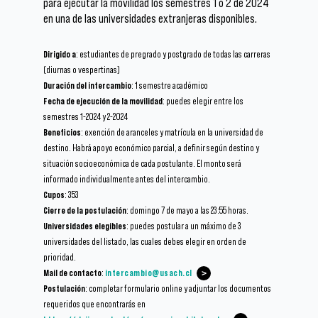
para ejecutar la movilidad los semestres 1 o 2 de 2024
en una de las universidades extranjeras disponibles.
Dirigido a
: estudiantes de pregrado y postgrado de todas las carreras
(diurnas o vespertinas)
Duración del intercambio
: 1 semestre académico
Fecha de ejecución de la movilidad
: puedes elegir entre los
semestres 1-2024 y 2-2024
Beneficios
: exención de aranceles y matrícula en la universidad de
destino. Habrá apoyo económico parcial, a definir según destino y
situación socioeconómica de cada postulante. El monto será
informado individualmente antes del intercambio.
Cupos
: 353
Cierre de la postulación
: domingo 7 de mayo a las 23:55 horas.
Universidades elegibles
: puedes postular a un máximo de 3
universidades del listado, las cuales debes elegir en orden de
prioridad.
Mail de contacto
:
intercambio
@usach.cl
Postulación
: completar formulario online y adjuntar los documentos
requeridos que encontrarás en