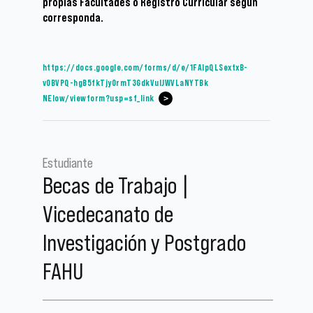
propias Facultades o Registro Curricular según
corresponda.
https://docs.google.com/forms/
d/e/1FAIpQLSextxB-
v0BVPQ-
hgB5fkTjy0rmT3GdkVulJWVLaNYTBk
NElow/viewform?usp=sf_link
Estudiante
Becas de Trabajo |
Vicedecanato de
Investigación y Postgrado
FAHU