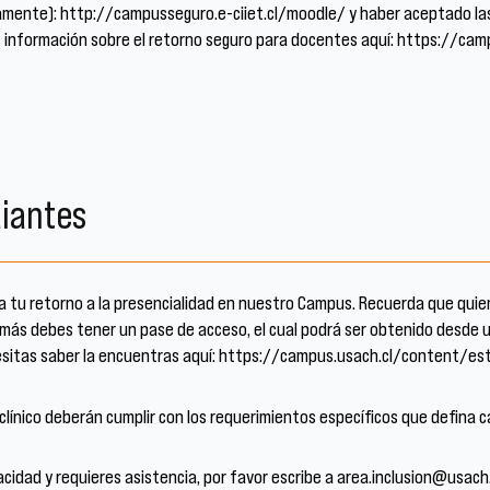
iamente): http://campusseguro.e-ciiet.cl/moodle/ y haber aceptado las
s información sobre el retorno seguro para docentes aquí: https://c
iantes
a tu retorno a la presencialidad en nuestro Campus. Recuerda que qui
emás debes tener un pase de acceso, el cual podrá ser obtenido desde 
cesitas saber la encuentras aquí: https://campus.usach.cl/content/es
línico deberán cumplir con los requerimientos específicos que defina 
cidad y requieres asistencia, por favor escribe a area.inclusion@usach.