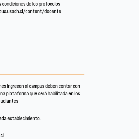
 condiciones de los protocolos
ampus.usach.cl/content/docente
enes ingresen al campus deben contar con
una plataforma que será habilitada en los
tudiantes
cada establecimiento.
cl