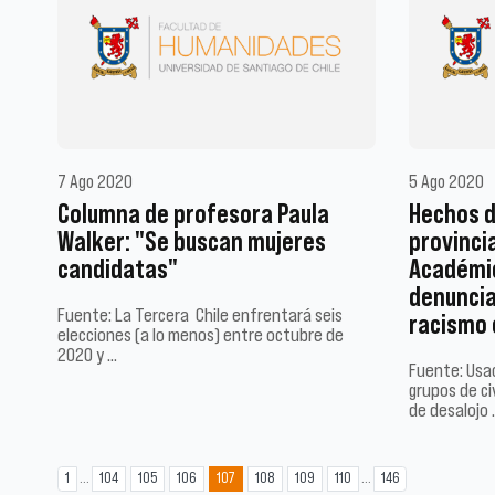
7 Ago 2020
5 Ago 2020
Columna de profesora Paula
Hechos d
Walker: "Se buscan mujeres
provinci
candidatas"
Académic
denuncia
Fuente: La Tercera Chile enfrentará seis
racismo 
elecciones (a lo menos) entre octubre de
2020 y …
Fuente: Usac
grupos de ci
de desalojo 
...
...
1
104
105
106
107
108
109
110
146