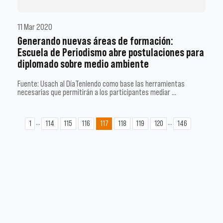
11 Mar 2020
Generando nuevas áreas de formación:
Escuela de Periodismo abre postulaciones para
diplomado sobre medio ambiente
Fuente: Usach al DíaTeniendo como base las herramientas
necesarias que permitirán a los participantes mediar …
...
...
1
114
115
116
117
118
119
120
146