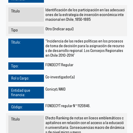
Identificación de los participación en las adecuaci
ones de la estrategia de inserción económica inte
rnacional en Chile, 1850-1885
Otro (Indicar aquí)
“Incidencia de las redes políticas en los procesos
de toma de decisión para la asignación de recurso
s de desarrollo regional. Los Consejos Regionales
en Chile 2010-2014”
FONDECYT Regular
Co-investigador(a)
Conicyt/ANID
FONDECYT regular N° 1120846.
Efecto Ranking de notas en liceos emblemáticos c
apitalinos en relación con el acceso a la educació
n universitaria. Consecuencias macro de dinámica
s de nivel micro y meso