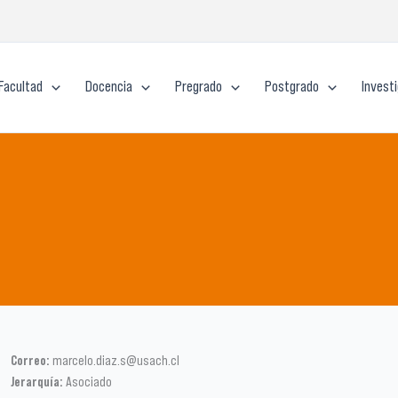
Facultad
Docencia
Pregrado
Postgrado
Invest
Correo:
marcelo.diaz.s@usach.cl
Jerarquía:
Asociado