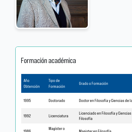
Formación académica
Año
Tipo de
Grado o Formación
Obtención
Formación
1995
Doctorado
Doctor en Filosofía y Ciencias de 
Licenciado en Filosofía y Ciencia
1992
Licenciatura
Filosofía
Magíster o
1986
Magister en Filosofía