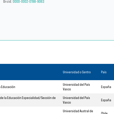
Orcid:
0000-0002-0198-9063
Universidad o Centro
País
Universidad del País
la Educación
España
Vasco
s de la Educación Especialidad/Sección de
Universidad del País
España
Vasco
Universidad Austral de
Chile