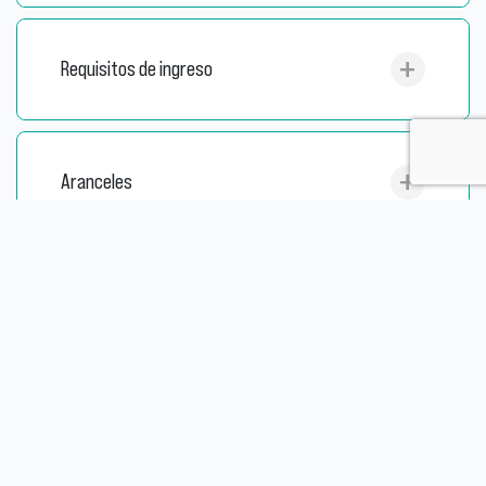
Requisitos de ingreso
Aranceles
Cuerpo académico
Conoce a las académicas y académicos que son parte de nuestro
programa.
Diana Aurenque
Wilfredo Quezada
Sebastián Briceño