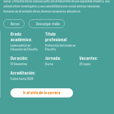
social, y filosofía de las ciencias junto con el desarrollo de una capacidad creadora, una
actitud crítico-investigativa y una sensibilidad psico-social ante las relaciones
humanas en el contexto de los diversos escenarios educativos.
Becas
Descargar malla
Grado
Título
académico:
profesional:
Licenciado(a) en
Profesor(a) de Estado en
Educación en Filosofía
Filosofía
Duración:
Jornada:
Vacantes:
10 Semestres
Diurna
20 cupos
Acreditación:
5 años hasta 2028
Ir al sitio de la carrera