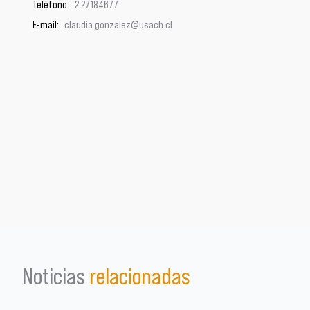
Teléfono:
2 27184677
E-mail:
claudia.gonzalez@usach.cl
Noticias
relacionadas