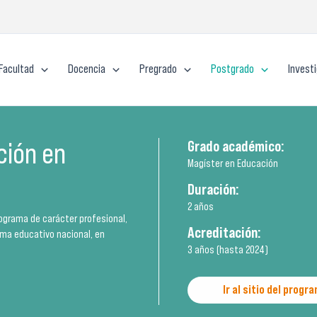
Facultad
Docencia
Pregrado
Postgrado
Invest
ción en
Grado académico:
Magíster en Educación
Duración:
2 años
rograma de carácter profesional,
Acreditación:
ma educativo nacional, en
3 años (hasta 2024)
Ir al sitio del progr