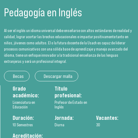
Pedagogía en Inglés
Al ser el inglés un idioma universal debe enseñarse con altos estándares de realidad y
calidad, lograr acortar las brechas educacionales e impactar positivamente tanto en
niños, jóvenes como adultos. El o la futura docente de la Usach es capaz de liderar
procesos comunicativos con una sólida base de aprendizaje y manejo avanzado del
idioma, tiene un enfoque innovador a la tradicional enseñanza de las lenguas
extranjeras y será un profesional integral.
Becas
Descargar malla
Grado
Título
académico:
profesional:
Licenciatura en
Profesor de Estado en
Educación
Inglés
Duración:
Jornada:
Vacantes:
10 Semestres
Diurna
30
Acreditación: