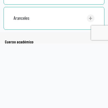
Aranceles
Cuerpo académico
Conoce a las académicas y académicos que son parte de nuestro
programa.
Miriam Cid Uribe
Víctor Prades Palomera
Ana María Franquesa Strugo
Miguel Farías Farías
Roxana Orrego Ramírez
Andrea Campaña García
Gloria Romero Villarroel.