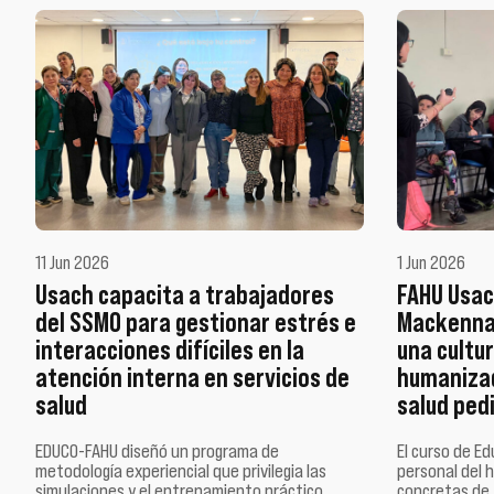
11 Jun 2026
1 Jun 2026
Usach capacita a trabajadores
FAHU Usac
del SSMO para gestionar estrés e
Mackenna 
interacciones difíciles en la
una cultu
atención interna en servicios de
humanizad
salud
salud ped
EDUCO-FAHU diseñó un programa de
El curso de E
metodología experiencial que privilegia las
personal del 
simulaciones y el entrenamiento práctico …
concretas de