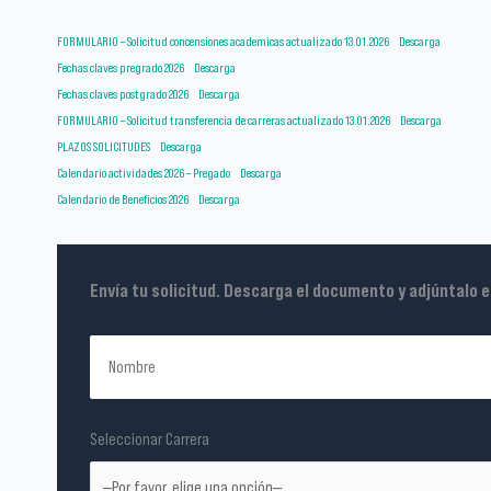
FORMULARIO – Solicitud concensiones academicas actualizado 13.01.2026
Descarga
Fechas claves pregrado 2026
Descarga
Fechas claves postgrado 2026
Descarga
FORMULARIO – Solicitud transferencia de carreras actualizado 13.01.2026
Descarga
PLAZOS SOLICITUDES
Descarga
Calendario actividades 2026 – Pregado
Descarga
Calendario de Beneficios 2026
Descarga
Envía tu solicitud. Descarga el documento y adjúntalo 
Seleccionar Carrera