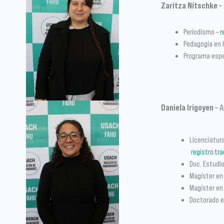
Zaritza Nitschke
– 
Periodismo –
r
Pedagogía en 
Programa espe
Daniela Irigoyen
– A
Licenciatura
registro.t
Doc. Estudi
Magíster en
Magíster en 
Doctorado en