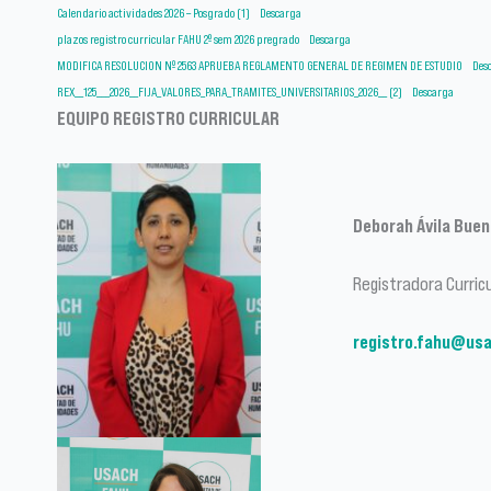
Calendario actividades 2026 – Posgrado (1)
Descarga
plazos registro curricular FAHU 2º sem 2026 pregrado
Descarga
MODIFICA RESOLUCION Nº 2563 APRUEBA REGLAMENTO GENERAL DE REGIMEN DE ESTUDIO
Des
REX__125___2026__FIJA_VALORES_PARA_TRAMITES_UNIVERSITARIOS_2026__ (2)
Descarga
EQUIPO REGISTRO CURRICULAR
Deborah Ávila Bue
Registradora Curric
registro.fahu@usa