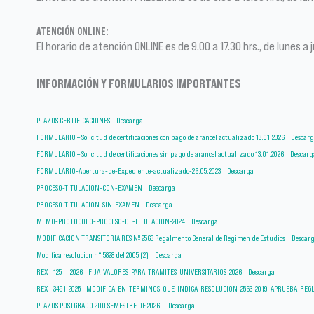
ATENCIÓN ONLINE:
El horario de atención ONLINE es de 9.00 a 17.30 hrs., de lunes a
INFORMACIÓN Y FORMULARIOS IMPORTANTES
PLAZOS CERTIFICACIONES
Descarga
FORMULARIO – Solicitud de certificaciones con pago de arancel actualizado 13.01.2026
Descar
FORMULARIO – Solicitud de certificaciones sin pago de arancel actualizado 13.01.2026
Descarg
FORMULARIO-Apertura-de-Expediente-actualizado-26.05.2023
Descarga
PROCESO-TITULACION-CON-EXAMEN
Descarga
PROCESO-TITULACION-SIN-EXAMEN
Descarga
MEMO-PROTOCOLO-PROCESO-DE-TITULACION-2024
Descarga
MODIFICACION TRANSITORIA RES Nº 2563 Regalmento General de Regimen de Estudios
Descar
Modifica resolucion n° 5828 del 2005 (2)
Descarga
REX__125___2026__FIJA_VALORES_PARA_TRAMITES_UNIVERSITARIOS_2026
Descarga
REX__3491_2025__MODIFICA_EN_TERMINOS_QUE_INDICA_RESOLUCION_2563_2019_APRUEBA_RE
PLAZOS POSTGRADO 2DO SEMESTRE DE 2026.
Descarga