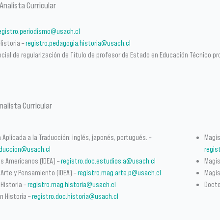
Analista Curricular
egistro.periodismo@usach.cl
Historia –
registro.pedagogia.historia@usach.cl
cial de regularización de Título de profesor de Estado en Educación Técnico pr
nalista Curricular
 Aplicada a la Traducción: inglés, japonés, portugués. –
Magís
raduccion@usach.cl
regis
os Americanos (IDEA) –
registro.doc.estudios.a@usach.cl
Magíst
 Arte y Pensamiento (IDEA) –
registro.mag.arte.p@usach.cl
Magís
Historia –
registro.mag.historia@usach.cl
Docto
 Historia –
registro.doc.historia@usach.cl