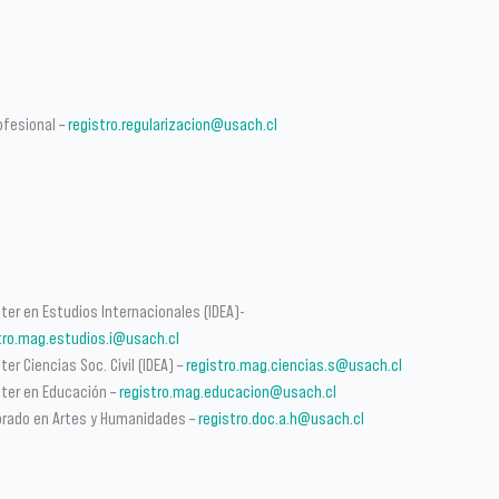
ofesional –
registro.regularizacion@usach.cl
ter en Estudios Internacionales (IDEA)-
tro.mag.estudios.i@usach.cl
er Ciencias Soc. Civil (IDEA) –
registro.mag.ciencias.s@usach.cl
ter en Educación –
registro.mag.educacion@usach.cl
rado en Artes y Humanidades –
registro.doc.a.h@usach.cl