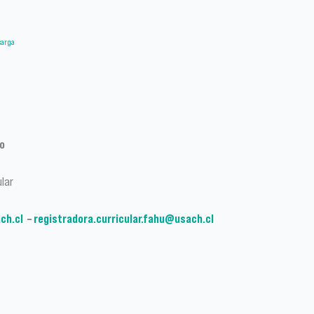
carga
no
ular
ch.cl
–
registradora.curricular.fahu@usach.cl