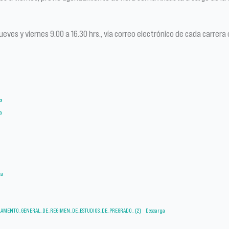
 jueves y viernes 9.00 a 16.30 hrs., vía correo electrónico de cada carrer
ga
a
ga
GLAMENTO_GENERAL_DE_REGIMEN_DE_ESTUDIOS_DE_PREGRADO_ (2)
Descarga