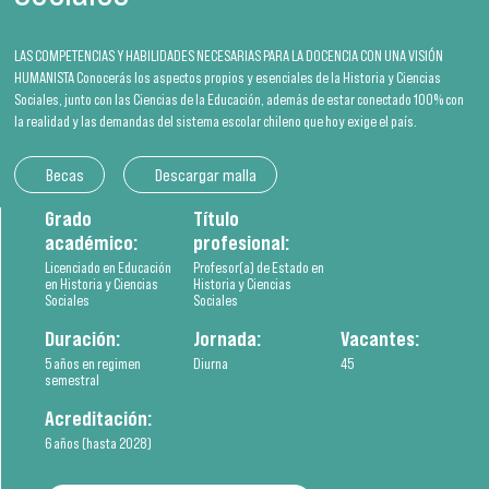
LAS COMPETENCIAS Y HABILIDADES NECESARIAS PARA LA DOCENCIA CON UNA VISIÓN
HUMANISTA Conocerás los aspectos propios y esenciales de la Historia y Ciencias
Sociales, junto con las Ciencias de la Educación, además de estar conectado 100% con
la realidad y las demandas del sistema escolar chileno que hoy exige el país.
Becas
Descargar malla
Grado
Título
académico:
profesional:
Licenciado en Educación
Profesor(a) de Estado en
en Historia y Ciencias
Historia y Ciencias
Sociales
Sociales
Duración:
Jornada:
Vacantes:
5 años en regimen
Diurna
45
semestral
Acreditación:
6 años (hasta 2028)