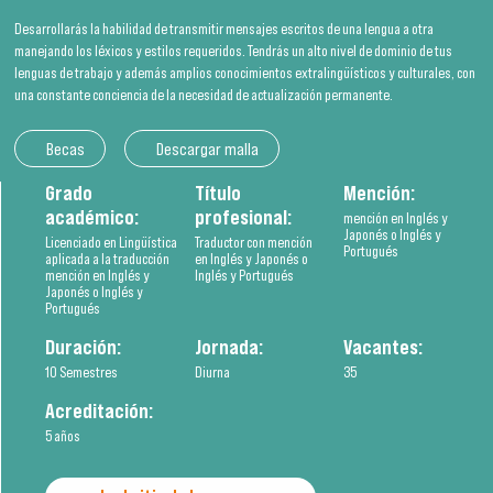
Desarrollarás la habilidad de transmitir mensajes escritos de una lengua a otra
manejando los léxicos y estilos requeridos. Tendrás un alto nivel de dominio de tus
lenguas de trabajo y además amplios conocimientos extralingüísticos y culturales, con
una constante conciencia de la necesidad de actualización permanente.
Becas
Descargar malla
Grado
Título
Mención:
académico:
profesional:
mención en Inglés y
Japonés o Inglés y
Licenciado en Lingüística
Traductor con mención
Portugués
aplicada a la traducción
en Inglés y Japonés o
mención en Inglés y
Inglés y Portugués
Japonés o Inglés y
Portugués
Duración:
Jornada:
Vacantes:
10 Semestres
Diurna
35
Acreditación:
5 años