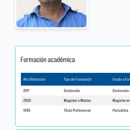
Formación académica
Año Obtención
Tipo de Formación
Grado o Fo
2011
Doctorado
Doctorado 
2000
Magíster o Máster
Magister e
1995
Título Profesional
Periodista