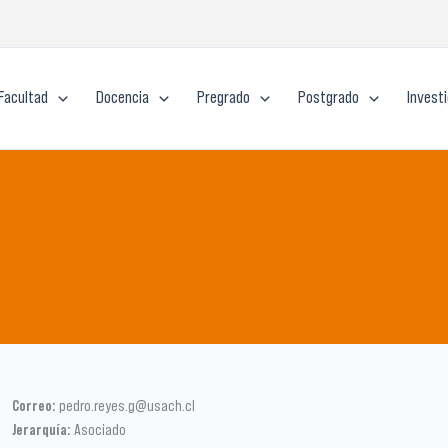
Facultad
Docencia
Pregrado
Postgrado
Invest
Correo:
pedro.reyes.g@usach.cl
Jerarquía:
Asociado