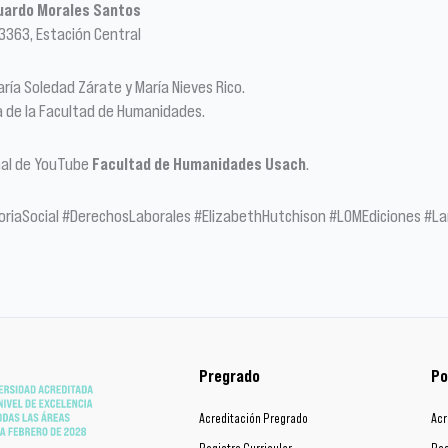
duardo Morales Santos
 3363, Estación Central
ría Soledad Zárate y María Nieves Rico.
a de la Facultad de Humanidades.
anal de YouTube
Facultad de Humanidades Usach
.
riaSocial #DerechosLaborales #ElizabethHutchison #LOMEdiciones #L
Pregrado
Po
Acreditación Pregrado
Acr