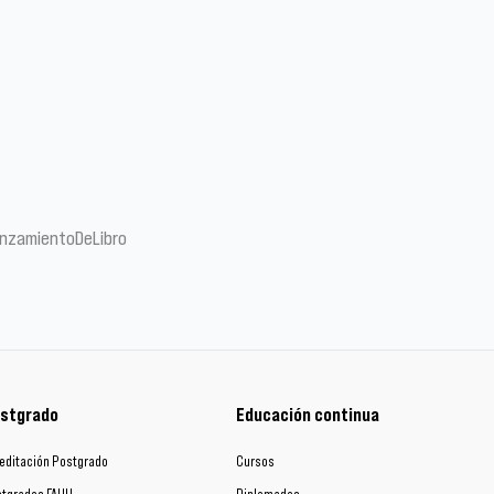
anzamientoDeLibro
stgrado
Educación continua
editación Postgrado
Cursos