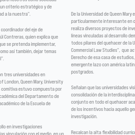
un criterio estratégico y de
ad a la nuestra”.
De la Universidad de Queen Mary 
particularmente interesante en c
realiza diversos proyectos de inve
coordinador del eje de
líneas vinculadas al desarrollo d
úl Contreras, quien explica que
todos pilares del quehacer de la 
 que se pretenda implementar,
Commercial Law Studies”, que act
 Como así también, dejar temas
Derecho de esa casa de estudios, 
l”.
emergente lazo con américa latina
postgrados.
ron tres universidades en
y of London, Queen Mary, University
Señalan que las universidades vi
La comitiva estuvo compuesta por
consolidación de la interdisciplin
, académica del Departamento de
conjunto en todo el quehacer aca
 académico de la Escuela de
de los incentivos hacia aquello g
investigación.
ollo en investigaciones
Recalcan la alta flexibilidad curri
as vinculación con el medio, en un