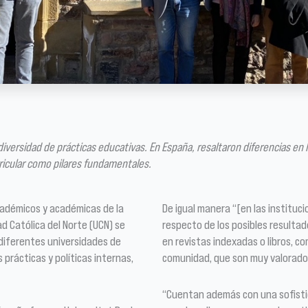
versidad de prácticas educativas. En España, resaltaron diferencias en l
urricular como pilares fundamentales.
cadémicos y académicas de la
De igual manera “[en las instituci
ad Católica del Norte (UCN) se
respecto de los posibles resultad
 diferentes universidades de
en revistas indexadas o libros, co
 prácticas y políticas internas,
comunidad, que son muy valorado
“Cuentan además con una sofistic