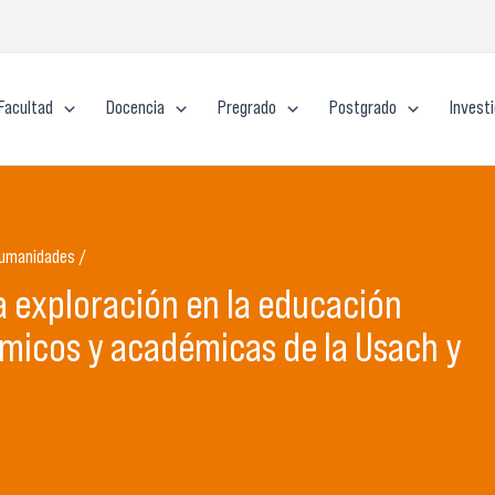
Facultad
Docencia
Pregrado
Postgrado
Invest
Humanidades /
a exploración en la educación
micos y académicas de la Usach y