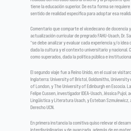
tiene la educación superior. De esta forma se requiere 
sentido de realidad específica para adoptar esa realid
Comentario que comparte el vicedecano de docencia y 
actualización curricular de pregrado FAHU-Usach, Dr. Sa
“se debe analizar y evaluar cada experiencia y/o idea
dada la cultura y el contexto universitario y nacional.
como superados, dada la política pública e instituciona
El segundo viaje fue a Reino Unido, en el cual se visita
Inglaterra: University of Bristol, Goldsmiths, Universit
of London, y The University of Edinburgh en Escocia. 
Felipe Cussen, investigador IDEA-Usach, Jéssica Pujol
Lingüística y Literatura Usach, y Esteban Szmulewicz,
Derecho UCN.
En primera instancia la comitiva quiso relevar el desarr
interdisciplinarias y de avanzada, además de en materi