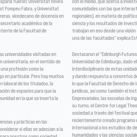
España fueron: Universitat Rovira
con el medio, que acerca a invest
tat Pompeu Fabra, y Universitat
comunidades con las que interactú
reras, vicedecano de docencia en
regionales), en materia de polític
 secretario académico de la
ciencia y los resultados de inves
stente de la Facultad de
trabajan en eso desde una visión 
una de las facultades” explica E
las universidades visitadas en
Destacaron el “Edinburgh Futures I
 universitaria, en el sentido de
Universidad de Edimburgo, dado e
 una profesión como la
interdisciplinario de estas unidade
go en particular. Pero hay muchos
y dando respuesta a concretos de
 laboral de los titulados, la
lo que la Facultad de Derecho de l
ración de espacios para que la
jurídicas, así como también el Inst
munidad en la que se inserta la
Empresariales, las escuelas de inge
su turno, el Centre for Legal The
sociedad a través del festival que
recientemente creado programa d
encias y prácticas en las
internacional a los estudios de d
nsiderar si ellas se adecúan a la
humanidades y las ciencias socia
ue para nosotros como sociedad