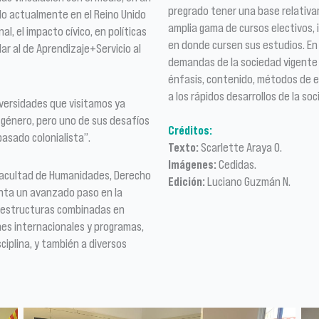
pregrado tener una base relativa
do actualmente en el Reino Unido
amplia gama de cursos electivos, 
al, el impacto cívico, en políticas
en donde cursen sus estudios. En
lar al de Aprendizaje+Servicio al
demandas de la sociedad vigente
énfasis, contenido, métodos de e
a los rápidos desarrollos de la soc
iversidades que visitamos ya
e género, pero uno de sus desafíos
Créditos:
pasado colonialista”.
Texto:
Scarlette Araya O.
Imágenes:
Cedidas.
Facultad de Humanidades, Derecho
Edición:
Luciano Guzmán N.
senta un avanzado paso en la
n a estructuras combinadas en
nes internacionales y programas,
iplina, y también a diversos