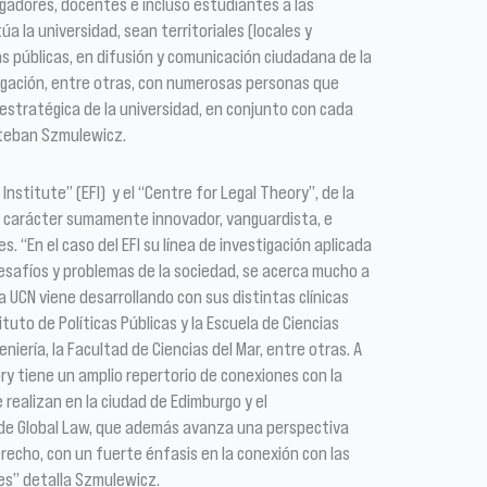
igadores, docentes e incluso estudiantes a las
a la universidad, sean territoriales (locales y
as públicas, en difusión y comunicación ciudadana de la
tigación, entre otras, con numerosas personas que
estratégica de la universidad, en conjunto con cada
steban Szmulewicz.
nstitute” (EFI) y el “Centre for Legal Theory”, de la
l carácter sumamente innovador, vanguardista, e
s. “En el caso del EFI su línea de investigación aplicada
safíos y problemas de la sociedad, se acerca mucho a
a UCN viene desarrollando con sus distintas clínicas
ituto de Políticas Públicas y la Escuela de Ciencias
niería, la Facultad de Ciencias del Mar, entre otras. A
ory tiene un amplio repertorio de conexiones con la
 realizan en la ciudad de Edimburgo y el
e Global Law, que además avanza una perspectiva
erecho, con un fuerte énfasis en la conexión con las
les” detalla Szmulewicz.