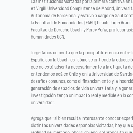
Las instituciones visitadas por la primera comitiva en 
et Virgili, Universidad Complutense de Madrid, Universi
Autònoma de Barcelona, y estuvo a cargo de Saúl Cont
la Facultad de Humanidades (FAHU) Usach, Jorge Araos,
Facultad de Derecho Usach, y Percy Peña, profesor asi
Humanidades UCN.
Jorge Araos comenta que la principal diferencia entre 
España con la Usach, es “cómo se entiende la educación
que no está adscrita necesariamente a la etiqueta de
entendemos acá en Chile y en la Universidad de Santia
desafíos comunes, como el financiamiento y la inserción
generación de espacios de vida universitaria y la gene
investigación tenga un impacto real y medible en la co
universidad”.
Agrega que “si bien resulta interesante conocer experi
distintas universidades españolas visitadas, hay que co
realidad del mercado laboral chileno y al propósito q