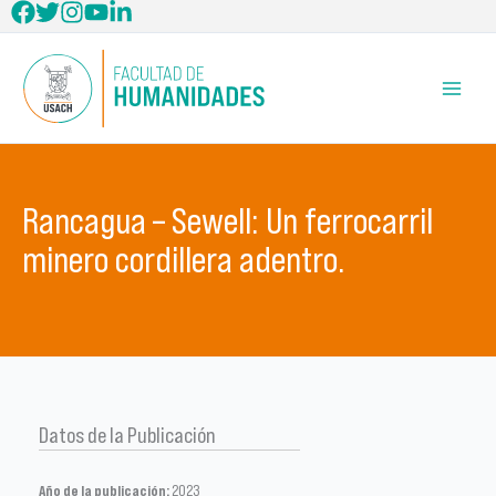
Ir
al
contenido
Rancagua – Sewell: Un ferrocarril
minero cordillera adentro.
Datos de la Publicación
Año de la publicación:
2023