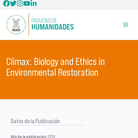
Ir
al
contenido
Climax: Biology and Ethics in
Environmental Restoration
Datos de la Publicación
Año de la publicación:
2019