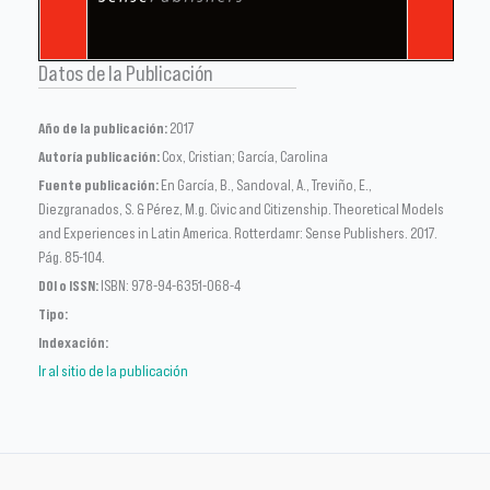
Datos de la Publicación
Año de la publicación:
2017
Autoría publicación:
Cox, Cristian; García, Carolina
Fuente publicación:
En García, B., Sandoval, A., Treviño, E.,
Diezgranados, S. & Pérez, M.g. Civic and Citizenship. Theoretical Models
and Experiences in Latin America. Rotterdamr: Sense Publishers. 2017.
Pág. 85-104.
DOI o ISSN:
ISBN: 978-94-6351-068-4
Tipo:
Indexación:
Ir al sitio de la publicación