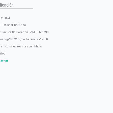
licación
ón:
2024
:
Retamal, Christian
:
Revista Co-Herencia, 21(40), 172–198.
oi.org/10.17230/co-herencia.21.40.6
artículos en revistas científicas
sWoS
icación