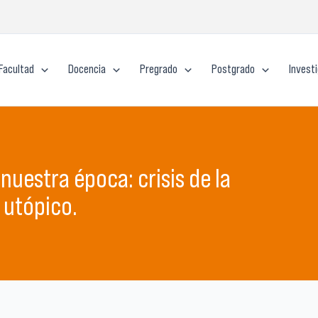
Facultad
Docencia
Pregrado
Postgrado
Invest
nuestra época: crisis de la
 utópico.