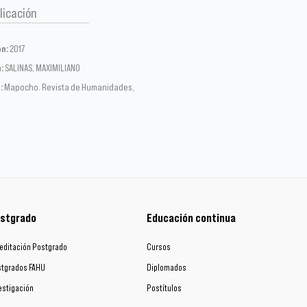
licación
ón:
2017
:
SALINAS, MAXIMILIANO
:
Mapocho. Revista de Humanidades,
stgrado
Educación continua
editación Postgrado
Cursos
tgrados FAHU
Diplomados
estigación
Postítulos