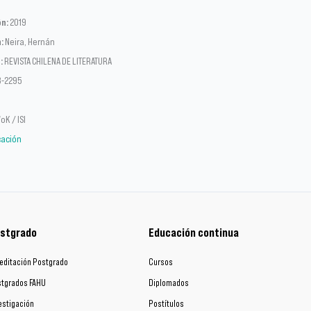
ón:
2019
:
Neira, Hernán
:
REVISTA CHILENA DE LITERATURA
8-2295
oK / ISI
icación
stgrado
Educación continua
editación Postgrado
Cursos
tgrados FAHU
Diplomados
estigación
Postítulos