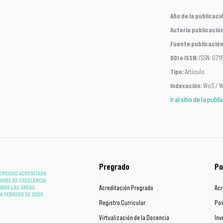
Año de la publicaci
Autoría publicación
Fuente publicación
DOI o ISSN:
ISSN: 071
Tipo:
Artículo
Indexación:
WoS / W
Ir al sitio de la publ
Pregrado
Po
Acreditación Pregrado
Acr
Registro Curricular
Pos
Virtualización de la Docencia
Inv