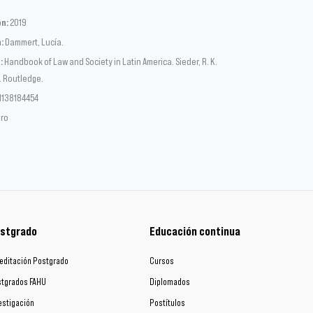
ón:
2019
:
Dammert, Lucía.
:
Handbook of Law and Society in Latin America. Sieder, R. K.
. Routledge.
 1138184454
bro
stgrado
Educación continua
editación Postgrado
Cursos
tgrados FAHU
Diplomados
estigación
Postítulos