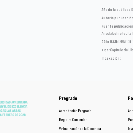
Año de la publicaci
Autoría publicación
Fuente publicación
Ansolabehre (edits)
DOI o ISSN:
ISBN(10):
Tipo:
Capítulo de Li
Indexación:
Pregrado
Po
Acreditación Pregrado
Acr
Registro Curricular
Pos
Virtualización de la Docencia
Inv