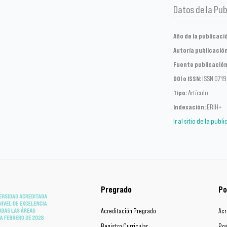
Datos de la Pub
Año de la publicaci
Autoría publicación
Fuente publicación
DOI o ISSN:
ISSN 0719
Tipo:
Artículo
Indexación:
ERIH+
Ir al sitio de la publ
Pregrado
Po
Acreditación Pregrado
Acr
Registro Curricular
Pos