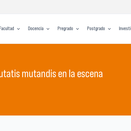
Facultad
Docencia
Pregrado
Postgrado
Invest
tatis mutandis en la escena