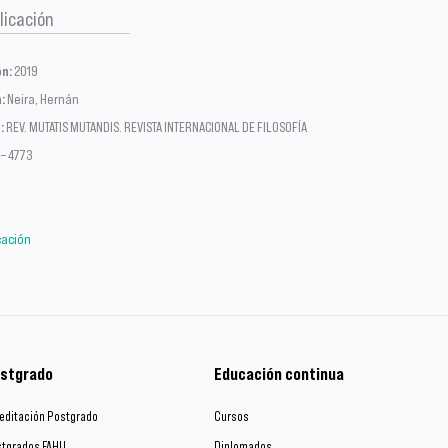
licación
ón:
2019
:
Neira, Hernán
:
REV. MUTATIS MUTANDIS. REVISTA INTERNACIONAL DE FILOSOFÍA
 – 4773
icación
stgrado
Educación continua
editación Postgrado
Cursos
tgrados FAHU
Diplomados