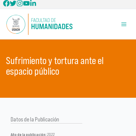
Ir
al
contenido
Sufrimiento y tortura ante el
espacio público
Datos de la Publicación
Año de la publicación:
2022