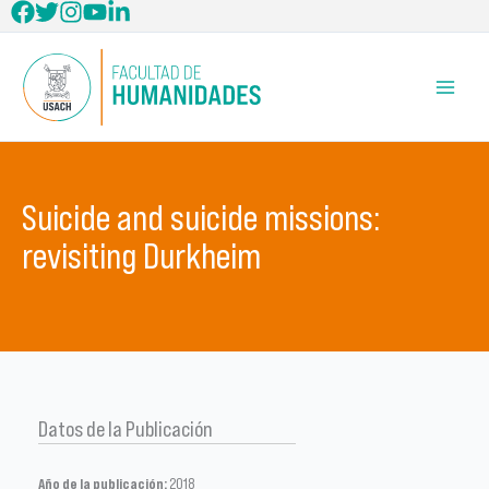
Ir
al
contenido
Suicide and suicide missions:
revisiting Durkheim
Datos de la Publicación
Año de la publicación:
2018