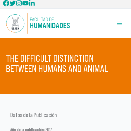
Ir
al
contenido
THE DIFFICULT DISTINCTION
BETWEEN HUMANS AND ANIMAL
Datos de la Publicación
Año de la publicación:
2017