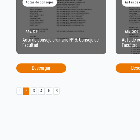
Actas de consejos
Actas de 
Año:
2024
Año:
2024
Acta de consejo ordinario Nº 6: Consejo de
Acta de co
Facultad
Facultad
Descargar
Desc
1
2
3
4
5
6