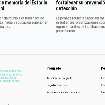
 de memoria del Estadio
fortalecer su prevenció
al
detección
encia reunió a estudiantes de
La jornada reunió a especialistas
a media y educación superior en
estudiantes, organizaciones soci
ada de …
representantes de instituciones
para abordar …
Pregrado
Po
Acreditación Pregrado
Acr
Registro Curricular
Pos
Virtualización de la Docencia
Inv