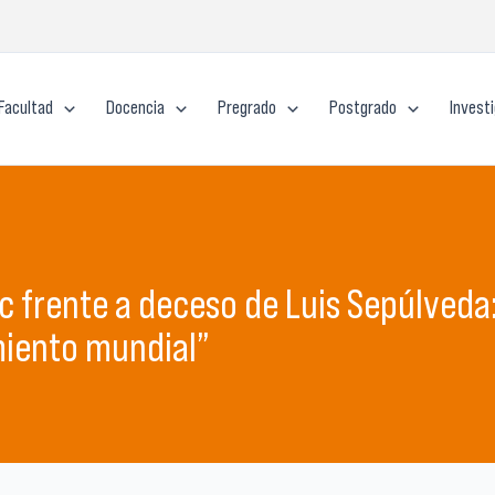
Facultad
Docencia
Pregrado
Postgrado
Invest
 frente a deceso de Luis Sepúlveda
miento mundial”