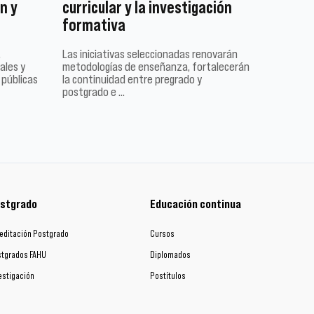
n y
curricular y la investigación
formativa
,
Las iniciativas seleccionadas renovarán
ales y
metodologías de enseñanza, fortalecerán
 públicas
la continuidad entre pregrado y
postgrado e …
stgrado
Educación continua
editación Postgrado
Cursos
tgrados FAHU
Diplomados
estigación
Postítulos