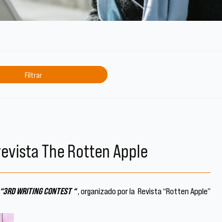
evista The Rotten Apple
“
3RD WRITING CONTEST
“
, organizado por la
Revista
“
Rotten
Apple”