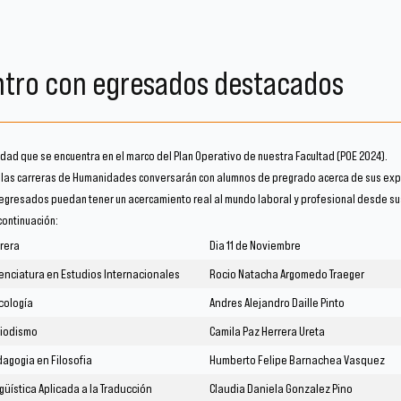
ntro con egresados destacados
ad que se encuentra en el marco del Plan Operativo de nuestra Facultad (POE 2024).
 las carreras de Humanidades conversarán con alumnos de pregrado acerca de sus exp
 egresados puedan tener un acercamiento real al mundo laboral y profesional desde su
continuación:
rera
Dia 11 de Noviembre
enciatura en Estudios Internacionales
Rocio Natacha Argomedo Traeger
cología
Andres Alejandro Daille Pinto
riodismo
Camila Paz Herrera Ureta
agogia en Filosofia
Humberto Felipe Barnachea Vasquez
güística Aplicada a la Traducción
Claudia Daniela Gonzalez Pino