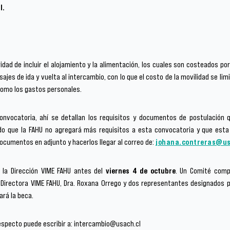
l.
idad de incluir el alojamiento y la alimentación, los cuales son costeados por 
jes de ida y vuelta al intercambio, con lo que el costo de la movilidad se limi
 como los gastos personales.
onvocatoria, ahí se detallan los requisitos y documentos de postulación q
o que la FAHU no agregará más requisitos a esta convocatoria y que esta 
ocumentos en adjunto y hacerlos llegar al correo de:
johana.contreras@us
la Dirección VIME FAHU antes del
viernes 4 de octubre
. Un Comité compu
a Directora VIME FAHU, Dra. Roxana Orrego y dos representantes designados p
ará la beca.
respecto puede escribir a: intercambio@usach.cl