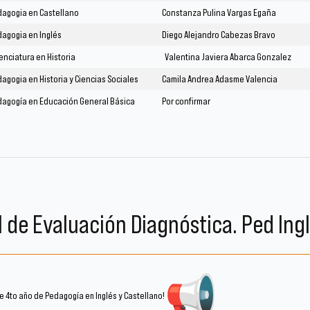
dagogia en Castellano
Constanza Pulina Vargas Egaña
agogia en Inglés
Diego Alejandro Cabezas Bravo
enciatura en Historia
Valentina Javiera Abarca Gonzalez
agogia en Historia y Ciencias Sociales
Camila Andrea Adasme Valencia
dagogía en Educación General Básica
Por confirmar
l de Evaluación Diagnóstica. Ped Ingl
e 4to año de Pedagogía en Inglés y Castellano!