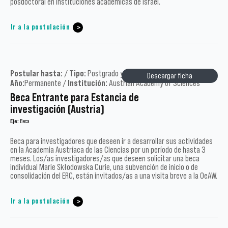
posdoctoral en instituciones académicas de Israel.
Ir a la postulación
Postular hasta:
/
Tipo:
Postgrado y Académicos /
Descargar ficha
Año:
Permanente /
Institución:
Austrian Academy of Sciences
Beca Entrante para Estancia de
investigación (Austria)
Eje:
Beca
Beca para investigadores que deseen ir a desarrollar sus actividades
en la Academia Austríaca de las Ciencias por un período de hasta 3
meses. Los/as investigadores/as que deseen solicitar una beca
individual Marie Skłodowska Curie, una subvención de inicio o de
consolidación del ERC, están invitados/as a una visita breve a la OeAW.
Ir a la postulación