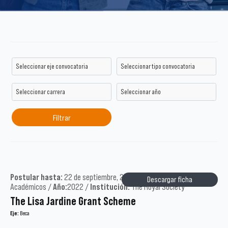
Postular hasta:
22 de septiembre, 2022 /
Tipo:
Postgrado y
Descargar ficha
Académicos /
Año:
2022 /
Institución:
The Royal Society
The Lisa Jardine Grant Scheme
Eje:
Beca