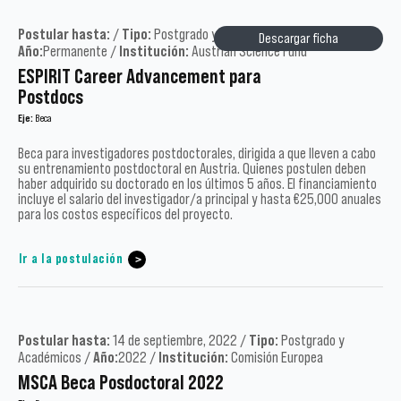
Postular hasta:
/
Tipo:
Postgrado y Académicos /
Descargar ficha
Año:
Permanente /
Institución:
Austrian Science Fund
ESPIRIT Career Advancement para
Postdocs
Eje:
Beca
Beca para investigadores postdoctorales, dirigida a que lleven a cabo
su entrenamiento postdoctoral en Austria. Quienes postulen deben
haber adquirido su doctorado en los últimos 5 años. El financiamiento
incluye el salario del investigador/a principal y hasta €25,000 anuales
para los costos específicos del proyecto.
Ir a la postulación
Postular hasta:
14 de septiembre, 2022 /
Tipo:
Postgrado y
Académicos /
Año:
2022 /
Institución:
Comisión Europea
MSCA Beca Posdoctoral 2022