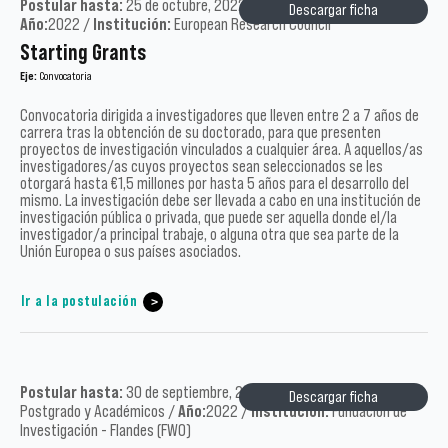
Postular hasta:
25 de octubre, 2022 /
Tipo:
Académicos /
Descargar ficha
Año:
2022 /
Institución:
European Research Council
Starting Grants
Eje:
Convocatoria
Convocatoria dirigida a investigadores que lleven entre 2 a 7 años de
carrera tras la obtención de su doctorado, para que presenten
proyectos de investigación vinculados a cualquier área. A aquellos/as
investigadores/as cuyos proyectos sean seleccionados se les
otorgará hasta €1,5 millones por hasta 5 años para el desarrollo del
mismo. La investigación debe ser llevada a cabo en una institución de
investigación pública o privada, que puede ser aquella donde el/la
investigador/a principal trabaje, o alguna otra que sea parte de la
Unión Europea o sus países asociados.
Ir a la postulación
Postular hasta:
30 de septiembre, 2022 /
Tipo:
Académicos,
Descargar ficha
Postgrado y Académicos /
Año:
2022 /
Institución:
Fundación de
Investigación - Flandes (FWO)