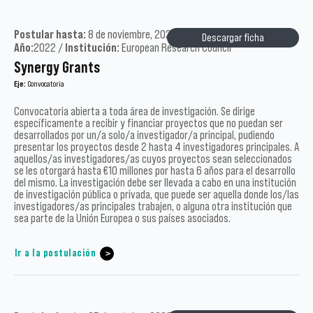
Postular hasta:
8 de noviembre, 2022 /
Tipo:
Académicos /
Descargar ficha
Año:
2022 /
Institución:
European Research Council
Synergy Grants
Eje:
Convocatoria
Convocatoria abierta a toda área de investigación. Se dirige
específicamente a recibir y financiar proyectos que no puedan ser
desarrollados por un/a solo/a investigador/a principal, pudiendo
presentar los proyectos desde 2 hasta 4 investigadores principales. A
aquellos/as investigadores/as cuyos proyectos sean seleccionados
se les otorgará hasta €10 millones por hasta 6 años para el desarrollo
del mismo. La investigación debe ser llevada a cabo en una institución
de investigación pública o privada, que puede ser aquella donde los/las
investigadores/as principales trabajen, o alguna otra institución que
sea parte de la Unión Europea o sus países asociados.
Ir a la postulación