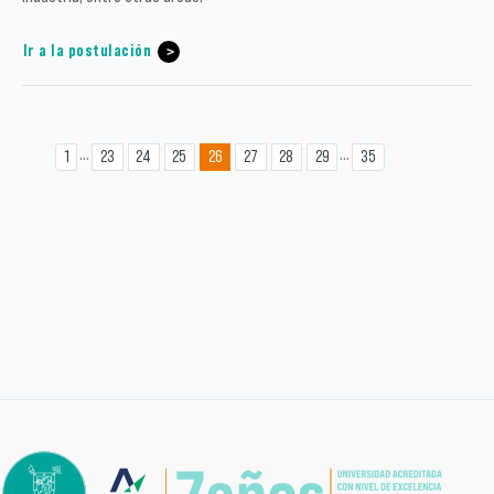
Ir a la postulación
...
...
1
23
24
25
26
27
28
29
35