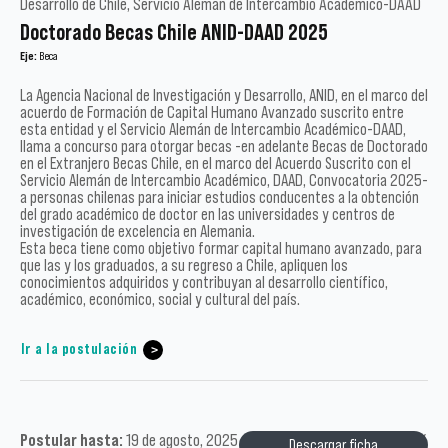
Desarrollo de Chile, Servicio Alemán de Intercambio Académico-DAAD
Doctorado Becas Chile ANID-DAAD 2025
Eje:
Beca
La Agencia Nacional de Investigación y Desarrollo, ANID, en el marco del
acuerdo de Formación de Capital Humano Avanzado suscrito entre
esta entidad y el Servicio Alemán de Intercambio Académico-DAAD,
llama a concurso para otorgar becas -en adelante Becas de Doctorado
en el Extranjero Becas Chile, en el marco del Acuerdo Suscrito con el
Servicio Alemán de Intercambio Académico, DAAD, Convocatoria 2025-
a personas chilenas para iniciar estudios conducentes a la obtención
del grado académico de doctor en las universidades y centros de
investigación de excelencia en Alemania.
Esta beca tiene como objetivo formar capital humano avanzado, para
que las y los graduados, a su regreso a Chile, apliquen los
conocimientos adquiridos y contribuyan al desarrollo científico,
académico, económico, social y cultural del país.
Ir a la postulación
Postular hasta:
19 de agosto, 2025 /
Tipo:
Académicos, Magíster /
Descargar ficha