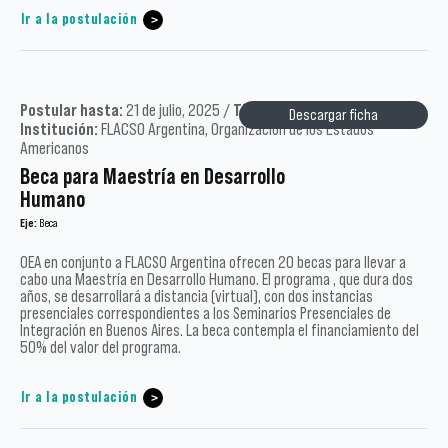
Ir a la postulación
Postular hasta:
21 de julio, 2025 /
Tipo:
Pregrado /
Año:
2025 /
Descargar ficha
Institución:
FLACSO Argentina, Organización de los Estados
Americanos
Beca para Maestría en Desarrollo
Humano
Eje:
Beca
OEA en conjunto a FLACSO Argentina ofrecen 20 becas para llevar a
cabo una Maestría en Desarrollo Humano. El programa , que dura dos
años, se desarrollará a distancia (virtual), con dos instancias
presenciales correspondientes a los Seminarios Presenciales de
Integración en Buenos Aires. La beca contempla el financiamiento del
50% del valor del programa.
Ir a la postulación