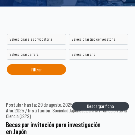
Postular hasta:
29 de agosto, 2025 /
Tipo:
Académicos /
Descargar ficha
Año:
2025 /
Institución:
Sociedad Japonesa para la Promoción de la
Ciencia (JSPS)
Becas por invitación para investigación
en Japón