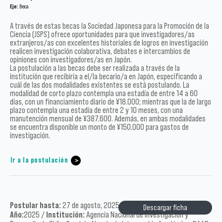
Eje:
Beca
A través de estas becas la Sociedad Japonesa para la Promoción de la
Ciencia (JSPS) ofrece oportunidades para que investigadores/as
extranjeros/as con excelentes historiales de logros en investigación
realicen investigación colaborativa, debates e intercambios de
opiniones con investigadores/as en Japón.
La postulación a las becas debe ser realizada a través de la
institución que recibiría a el/la becario/a en Japón, especificando a
cuál de las dos modalidades existentes se está postulando. La
modalidad de corto plazo contempla una estadía de entre 14 a 60
días, con un financiamiento diario de ¥18.000; mientras que la de largo
plazo contempla una estadía de entre 2 y 10 meses, con una
manutención mensual de ¥387.600. Además, en ambas modalidades
se encuentra disponible un monto de ¥150.000 para gastos de
investigación.
Ir a la postulación
Postular hasta:
27 de agosto, 2025 /
Tipo:
Académicos /
Descargar ficha
Año:
2025 /
Institución:
Agencia Nacional de Investigación y