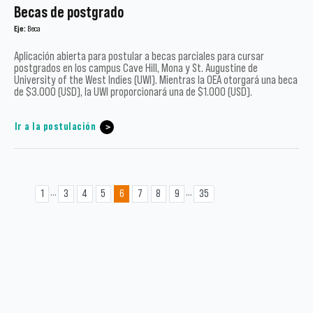
Becas de postgrado
Eje:
Beca
Aplicación abierta para postular a becas parciales para cursar
postgrados en los campus Cave Hill, Mona y St. Augustine de
University of the West Indies (UWI). Mientras la OEA otorgará una beca
de $3.000 (USD), la UWI proporcionará una de $1.000 (USD).
Ir a la postulación
...
...
1
3
4
5
6
7
8
9
35