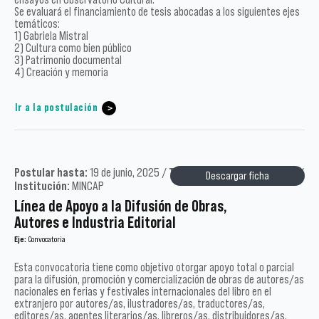
Se evaluará el financiamiento de tesis abocadas a los siguientes ejes
temáticos:
1) Gabriela Mistral
2) Cultura como bien público
3) Patrimonio documental
4) Creación y memoria
Ir a la postulación
Postular hasta:
19 de junio, 2025 /
Tipo:
Académicos /
Año:
2025 /
Descargar ficha
Institución:
MINCAP
Línea de Apoyo a la Difusión de Obras,
Autores e Industria Editorial
Eje:
Convocatoria
Esta convocatoria tiene como objetivo otorgar apoyo total o parcial
para la difusión, promoción y comercialización de obras de autores/as
nacionales en ferias y festivales internacionales del libro en el
extranjero por autores/as, ilustradores/as, traductores/as,
editores/as, agentes literarios/as, libreros/as, distribuidores/as,