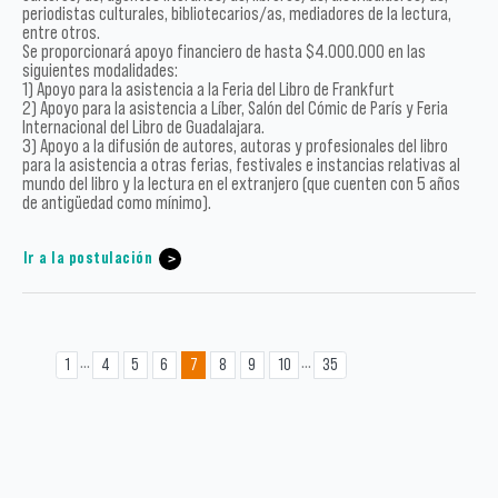
periodistas culturales, bibliotecarios/as, mediadores de la lectura,
entre otros.
Se proporcionará apoyo financiero de hasta $4.000.000 en las
siguientes modalidades:
1) Apoyo para la asistencia a la Feria del Libro de Frankfurt
2) Apoyo para la asistencia a Líber, Salón del Cómic de París y Feria
Internacional del Libro de Guadalajara.
3) Apoyo a la difusión de autores, autoras y profesionales del libro
para la asistencia a otras ferias, festivales e instancias relativas al
mundo del libro y la lectura en el extranjero (que cuenten con 5 años
de antigüedad como mínimo).
Ir a la postulación
...
...
1
4
5
6
7
8
9
10
35