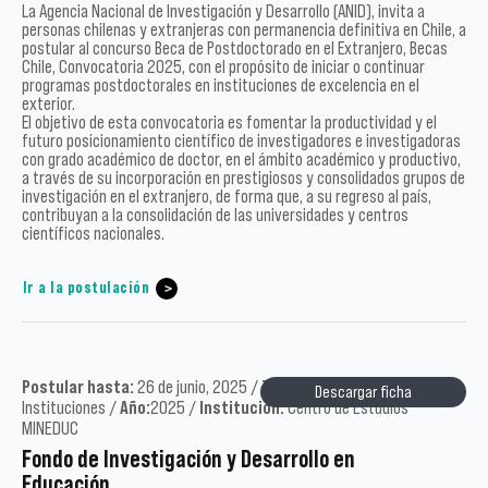
La Agencia Nacional de Investigación y Desarrollo (ANID), invita a
personas chilenas y extranjeras con permanencia definitiva en Chile, a
postular al concurso Beca de Postdoctorado en el Extranjero, Becas
Chile, Convocatoria 2025, con el propósito de iniciar o continuar
programas postdoctorales en instituciones de excelencia en el
exterior.
El objetivo de esta convocatoria es fomentar la productividad y el
futuro posicionamiento científico de investigadores e investigadoras
con grado académico de doctor, en el ámbito académico y productivo,
a través de su incorporación en prestigiosos y consolidados grupos de
investigación en el extranjero, de forma que, a su regreso al país,
contribuyan a la consolidación de las universidades y centros
científicos nacionales.
Ir a la postulación
Postular hasta:
26 de junio, 2025 /
Tipo:
Académicos,
Descargar ficha
Instituciones /
Año:
2025 /
Institución:
Centro de Estudios
MINEDUC
Fondo de Investigación y Desarrollo en
Educación