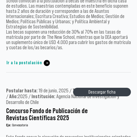
School convocan a la postulación a becas de maestría en dicha casa
de estudios. Las maestrías contempladas en este beneficio suponen
hasta 2 años de duración y corresponden a las de Asuntos
internacionales; Escritura Creativa; Estudios de Medios; Gestión de
Medios; Políticas Públicas y Urbanas; y Política Ambiental y
Estrategias de Sostenibilidad.
Las becas suponen una reducción de 30% al 70% en las tasas de
matrícula por parte de The New School, mientras que la OEA aportará
un suplemento único de USD 4.000 para cubrir los gastos de matrícula
y cuotas de los/as becarios/as.
Ir a la postulación
Postular hasta:
19 de junio, 2025 /
Tipo:
Académicos, Instituciones
Descargar ficha
/
Año:
2025 /
Institución:
Agencia Nacional de Investigación y
Desarrollo de Chile
Concurso Fondo de Publicación de
Revistas Científicas 2025
Eje:
Convocatoria