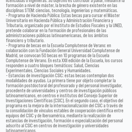
licenciadas o ingenieras. Su objetivo es contribuir a paliar, mediante la
formación a nivel de máster, la brecha de género existente en las
disciplinas STEM: ciencias, tecnología, ingenierías y matemáticas.
- Programa de Hacienda Pública: Estas becas para cursar el Máster
Universitario en Hacienda Pública y Administración Financiera y
Tributaria, organizado por el Instituto de Estudios Fiscales y la UNED,
pretende colaborar en la formación de profesionales de las
administraciones públicas latinoamericanas, de los ámbitos
financiero y tributario.
- Programa de becas en la Escuela Complutense de Verano: en
colaboración con la Fundación General Universidad Complutense de
Madrid, se convocan 50 becas en 10 programas de la Escuela
Complutense de Verano. En esta XXII edición de la Escuela, los cursos
responden a cuatro bloques temáticos: Salud, Ciencias
Experimentales, Ciencias Sociales y Humanidades.
- Estancias de investigación CSIC: estas becas contemplan dos
modalidades de ayudas. La primera tiene por objeto completar la
formación postdoctoral del profesorado y del personal investigador,
procedente de universidades y centros de investigación públicos
latinoamericanos, en centros e institutos del Consejo Superior de
Investigaciones Científicas (CSIC). En el segundo caso, el objetivo del
programa es la mejora de la internacionalización del CSIC a través de
la consolidación de vínculos estables de cooperación científica entre
equipos del CSIC y de Iberoamérica, mediante la realización de
estancias de investigación, formación o especialización del personal
adscrito al CSIC en centros de investigación y universidades
latinoamericanos.