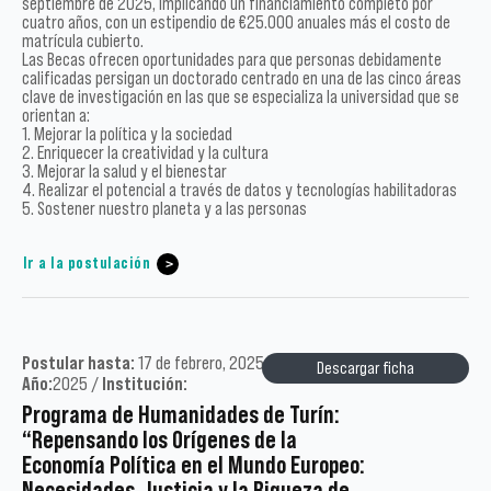
septiembre de 2025, implicando un financiamiento completo por
cuatro años, con un estipendio de €25.000 anuales más el costo de
matrícula cubierto.
Las Becas ofrecen oportunidades para que personas debidamente
calificadas persigan un doctorado centrado en una de las cinco áreas
clave de investigación en las que se especializa la universidad que se
orientan a:
1. Mejorar la política y la sociedad
2. Enriquecer la creatividad y la cultura
3. Mejorar la salud y el bienestar
4. Realizar el potencial a través de datos y tecnologías habilitadoras
5. Sostener nuestro planeta y a las personas
Ir a la postulación
Postular hasta:
17 de febrero, 2025 /
Tipo:
Académicos /
Descargar ficha
Año:
2025 /
Institución:
Programa de Humanidades de Turín:
“Repensando los Orígenes de la
Economía Política en el Mundo Europeo:
Necesidades, Justicia y la Riqueza de