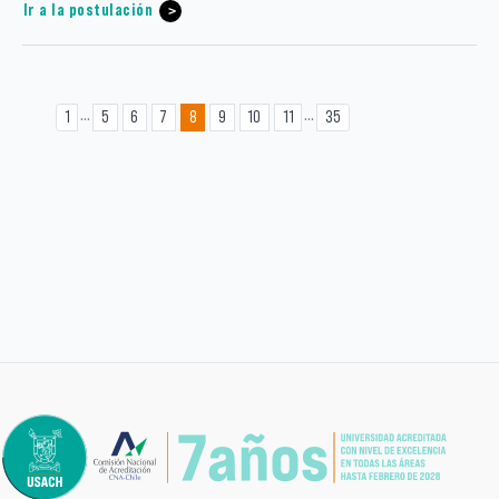
Ir a la postulación
...
...
1
5
6
7
8
9
10
11
35