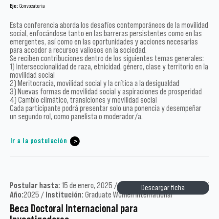
Eje:
Convocatoria
Esta conferencia aborda los desafíos contemporáneos de la movilidad
social, enfocándose tanto en las barreras persistentes como en las
emergentes, así como en las oportunidades y acciones necesarias
para acceder a recursos valiosos en la sociedad.
Se reciben contribuciones dentro de los siguientes temas generales:
1) Interseccionalidad de raza, etnicidad, género, clase y territorio en la
movilidad social
2) Meritocracia, movilidad social y la crítica a la desigualdad
3) Nuevas formas de movilidad social y aspiraciones de prosperidad
4) Cambio climático, transiciones y movilidad social
Cada participante podrá presentar solo una ponencia y desempeñar
un segundo rol, como panelista o moderador/a.
Ir a la postulación
Postular hasta:
15 de enero, 2025 /
Tipo:
Académicos, Postgrado /
Descargar ficha
Año:
2025 /
Institución:
Graduate Women International
Beca Doctoral Internacional para