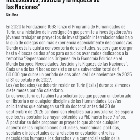
las Naciones”
Eje:
Beca
En 2020 la Fondazione 1563 lanzó el Programa de Humanidades de
Turín, una iniciativa de investigación que permite a investigadores/as
jóvenes trabajar en proyectos de investigación interrelacionados bajo
la guía de colegas con más experiencia especialmente designados/as.
Siendo esta la quinta convocatoria de solicitudes, se persigue otorgar
hasta 4 becas de dos años para estudios avanzados dedicados a la
temática "Repensando los Orígenes de la Economía Política en el
Mundo Europeo: Necesidades, Justicia y la Riqueza de las Naciones".
Cada una de las 4 becas consiste en una subvención total de €
60.000 que cubre un período de dos años, del 1 de noviembre de 2025
al 31 de octubre de 2027.
Los/as becados/as deberán residir en Turín (Italia) durante al menos
siete meses por año calendario.
La convocatoria está abierta a solicitantes que posean un doctorado
en Historia o en cualquier disciplina de las Humanidades. Los/as
solicitantes que obtengan su título doctoral antes del 30 de
septiembre de 2025 también son elegibles para postularse. Se espera
que los/as postulantes hayan obtenido su PhD hasta hace 7 años.
Al postular se debe proponer un proyecto que aborde cualquier
aspecto de las implicaciones culturales, económicas, políticas,
sociales e intelectuales de la relación en evolución entre las
necesidades humanas, los derechos y la comercialización de la