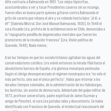
élite contraria a Balmaceda en 1891: “Los viejos hipócritas,
acostumbrados a ver y tocar Presidentes caseros sin un rezongo,
fueron ellos en buena parte quienes gritaron contra Balmaceda el
grito de cacería que rebana el aire y va rodando hasta lejos: ‘¡A él, a
él!’” (Gabriela Mistral, Don José Manuel Balmaceda, 1930). En 1948 el
cura Osvaldo Lira, profeta de la antidemocracia en Chile, denunciaba a
la “repugnante pandilla de degenerados mentales que fueron los
promotores de la revolución francesa” (Lira, Visión política de
Quevedo, 1948). Nada menos.
Eran los tiempos en que los socialcristianos agitaban las aguas del
conservadurismo católico. Lira volvió entonces la mirada filial hacia el
absolutismo barroco de España, a la gloriosa monarquía peninsular.
Según el clérigo desesperanzado el régimen monárquico era “no sólo el
más perfecto, sino aun el único perfecto”. Había que retornar a los
dorados tiempos coloniales, de la administración de los Habsburgos,
los Austrias, sin asomo de democracia. Adelantado del golpe militar de
1973, profesor universitario, padre espiritual de Jaime Guzmán y
amigo de Pinochet, el cura Lira juntaba rabia y descontento. Se había
identificado con Francisco de Quevedo, el intelectual reaccionario del