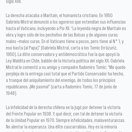
siglo XVII.
La derecha atacaba a Maritain, el humanista cristiano. En 1950
Gabriela Mistral denunció a los agoreros que extendían sus influencias
hasta el Vaticano, incluyendo a Pío XII. “La leyenda negra de Maritain es
obra y logro sólo de los pechoños de las Bolsas y de algunos curas
malos –malos curas. En el Vaticano tiene a pocos, pero tiene al N° 1, y
eso basta (al Papa)” (Gabriela Mistral, carta a los Tomic Errázuriz,
1950). La élite conservadora y antidemocrática fue la que apoyó la
Ley Maldita en Chile, baldón de la historia política del siglo XX. Gabriela
Mistral le comentó a su amigo y compadre Radomiro Tomic: “Me quedo
perpleja de la entrega casi total que el Partido Conservador ha hecho,
a trueque del aniquilamiento del enemigo, de todos los principios
republicanos. ¡Me pasma!” (carta a Radomiro Tomic, 17 de junio de
1948).
La infelicidad de la derecha chilena se la jugó por detener la victoria
del Frente Popular en 1938. Y, qué decir, con tal de detener la victoria
de la Unidad Popular en 1970. Siempre infelicidades, malaventuranzas.
No alentar la esperanza. Una élite cascarrabias. Hoy es la minoría