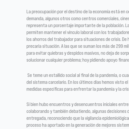
La preocupación por el destino de la economía está en c
demanda, algunos otros como centros comerciales, cines
representa un porcentaje importante de la población. 
permiten mantener el vínculo laboral con los trabajador
los ahorros del trabajador para situaciones de crisis. 
precaria situación. A las que se suman los más de 299 m
para evitar quiebras y despidos masivos, no deja de sor
solucionar cualquier problema; hoy pidiendo apoyo financ
Se teme un estallido social al final de la pandemia, o cu
del sistema carcelario. En los últimos días hemos visto 
medidas específicas para enfrentar la pandemia y la cri
Si bien hubo encuentros y desencuentros iniciales entre
colaborando y también debatiendo, algunas decisiones de
entregada, reconociendo que la vigilancia epidemiológica
proceso ha aportado en la generación de mejores sistemas