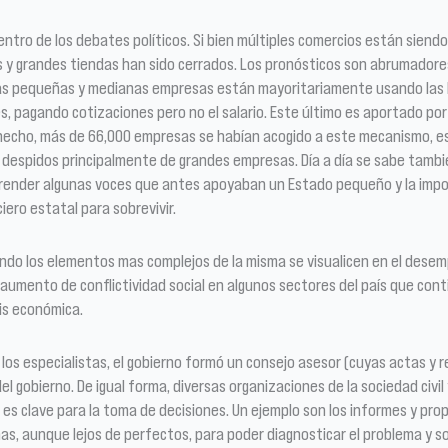
entro de los debates políticos. Si bien múltiples comercios están siend
 y grandes tiendas han sido cerrados. Los pronósticos son abrumadore
Las pequeñas y medianas empresas están mayoritariamente usando las h
es, pagando cotizaciones pero no el salario. Este último es aportado p
De hecho, más de 66,000 empresas se habían acogido a este mecanismo, e
il despidos principalmente de grandes empresas. Día a día se sabe tam
prender algunas voces que antes apoyaban un Estado pequeño y la impor
iero estatal para sobrevivir.
ando los elementos mas complejos de la misma se visualicen en el desemp
el aumento de conflictividad social en algunos sectores del país que c
sis económica.
 los especialistas, el gobierno formó un consejo asesor (cuyas actas y 
l gobierno. De igual forma, diversas organizaciones de la sociedad civi
 es clave para la toma de decisiones. Un ejemplo son los informes y pro
, aunque lejos de perfectos, para poder diagnosticar el problema y sob