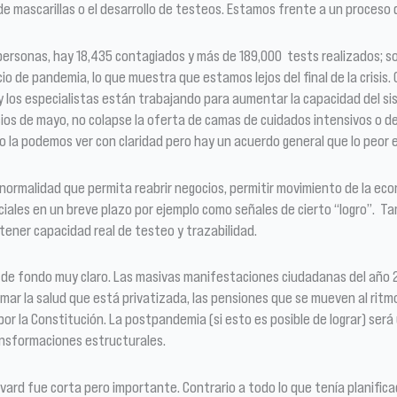
e mascarillas o el desarrollo de testeos. Estamos frente a un proceso
 personas, hay 18,435 contagiados y más de 189,000 tests realizados; so
io de pandemia, lo que muestra que estamos lejos del final de la crisis
o y los especialistas están trabajando para aumentar la capacidad del 
icios de mayo, no colapse la oferta de camas de cuidados intensivos o de
no la podemos ver con claridad pero hay un acuerdo general que lo peor e
ta normalidad que permita reabrir negocios, permitir movimiento de la ec
rciales en un breve plazo por ejemplo como señales de cierto “logro”. Ta
 tener capacidad real de testeo y trazabilidad.
ón de fondo muy claro. Las masivas manifestaciones ciudadanas del año 
ar la salud que está privatizada, las pensiones que se mueven al ritmo
sí por la Constitución. La postpandemia (si esto es posible de lograr) 
ransformaciones estructurales.
rvard fue corta pero importante. Contrario a todo lo que tenía planific