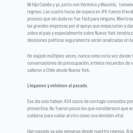
Mi hija Camila y yo, junto con Verónica y Mauricio, toma
regreso. Las cuatro horas de espera en JFK fueron lite
proceso que sin duda no fue fácil para ninguno. Mientra
las grandes empresas por el apoyo que empezarían a dar
sobre el país y especialmente sobre Nueva York tendría p
decisiones políticas seguramente serán analizadas en la
He viajado múltiples veces, nunca como esta vez donde to
conversaciones de preocupación, íntimos recuerdos de via
salieron a Chile desde Nueva York.
Llegamos y volvimos al pasado.
Ese día solo habían 434 casos de contagio conocidos po
preventiva. No fueron pocos los que consideraron que era 
cuidarse para cuidar al otro como una decisión vital.
Han pasado ya seís semanas desde nuestro regreso. Al ig