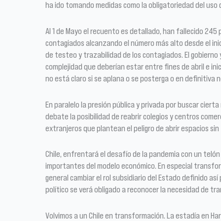
ha ido tomando medidas como la obligatoriedad del uso d
Al 1 de Mayo el recuento es detallado, han fallecido 245
contagiados alcanzando el número más alto desde el inic
de testeo y trazabilidad de los contagiados. El gobiern
complejidad que deberían estar entre fines de abril e in
no está claro si se aplana o se posterga o en definitiva 
En paralelo la presión pública y privada por buscar cier
debate la posibilidad de reabrir colegios y centros come
extranjeros que plantean el peligro de abrir espacios sin
Chile, enfrentará el desafío de la pandemia con un tel
importantes del modelo económico. En especial transform
general cambiar el rol subsidiario del Estado definido a
político se verá obligado a reconocer la necesidad de t
Volvimos a un Chile en transformación. La estadía en Ha