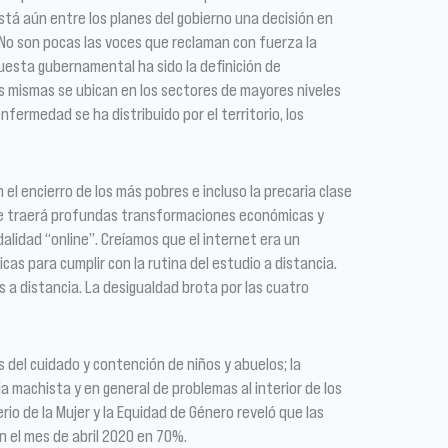
está aún entre los planes del gobierno una decisión en
 No son pocas las voces que reclaman con fuerza la
uesta gubernamental ha sido la definición de
as mismas se ubican en los sectores de mayores niveles
nfermedad se ha distribuido por el territorio, los
 encierro de los más pobres e incluso la precaria clase
que traerá profundas transformaciones económicas y
dalidad “online”. Creíamos que el internet era un
as para cumplir con la rutina del estudio a distancia.
a distancia. La desigualdad brota por las cuatro
 del cuidado y contención de niños y abuelos; la
a machista y en general de problemas al interior de los
rio de la Mujer y la Equidad de Género reveló que las
n el mes de abril 2020 en 70%.