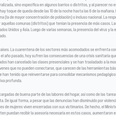
lizada, sino específica en algunos barrios o distritos, y al parecer no 
 hay toque de queda desde las 10 de la noche hasta las 6 de la mañana.
a (la de mayor concentración de población) o incluso nacional. La resp
or aquellas comunas (distritos) que tenían la presencia de más casos. L
dos Unidos y Asia. Luego de varias semanas, la presencia del virus y la e
tado.
íses. La cuarentena de los sectores más acomodados se enfrenta con el
s el año pasado, hoy sufren las consecuencias de una crisis sanitaria 
vados han cancelado las clases presenciales y se han trasladado a la mo
jóvenes que no pueden conectarse, que carecen de las herramientas básic
e han tenido que reinventarse para consolidar mecanismos pedagógicos 
tiva profunda.
rgadas de buena parte de las labores del hogar, así como de las tareas
a. De igual forma, a pesar que las denuncias han disminuido por violenci
es de mujeres viven encerradas con sus victimarios. De hecho, el Ministe
iten puedan recibir la asesoría necesaria en estos casos, aumentaron e