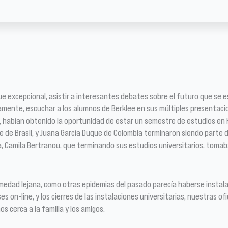
ue excepcional, asistir a interesantes debates sobre el futuro que se 
evamente, escuchar a los alumnos de Berklee en sus múltiples presentacio
o, habían obtenido la oportunidad de estar un semestre de estudios en 
be de Brasil, y Juana García Duque de Colombia terminaron siendo part
a, Camila Bertranou, que terminando sus estudios universitarios, tomab
rmedad lejana, como otras epidemias del pasado parecía haberse instal
 on-line, y los cierres de las instalaciones universitarias, nuestras ofi
 cerca a la familia y los amigos.