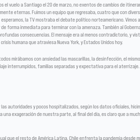
mos el vuelo a Santiago el 20 de marzo, no exentos de cambios de itiner
ralmente eternas. Fuimos un equipo que regresaba, cuatro que con div
s esperamos, la TV mostraba el debate político norteamericano. Vimos 
 de forma inmediata para terminar con la amenaza. También al Gobernad
rofundas consecuencias. El mensaje era al menos contradictorio, y vist
 crisis humana que atraviesa Nueva York, y Estados Unidos hoy.
dos mirábamos con ansiedad las mascarillas, la desinfección, el mismo a
je interrumpidos, familias separadas y expectativa para el aterrizaje.
r las autoridades y pocos hospitalizados, según los datos oficiales, h
una exageración de nuestra parte, al final del día, es claro que a mucho
ual que el resto de América Latina, Chile enfrenta la pandemia desde mú