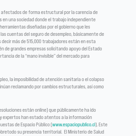
o afectados de forma estructural por la carencia de
s en una sociedad donde el trabajo independiente
erramientas diseñadas por el gobierno que les
or las cuentas del seguro de desempleo, básicamente de
s decir más de 515,000 trabajadores están en esta
bién de grandes empresas solicitando apoyo del Estado
tancia de la “mano invisible” del mercado para
leo, la imposibilidad de atención sanitaria o el colapso
ontinúan reclamando por cambios estructurales, así como
resoluciones están online) que públicamente ha ido
l y expertos han estado atentos a la información
puestas de Espacio Público (
www.espaciopublico.cl
). Este
retodo su presencia territorial. El Ministerio de Salud