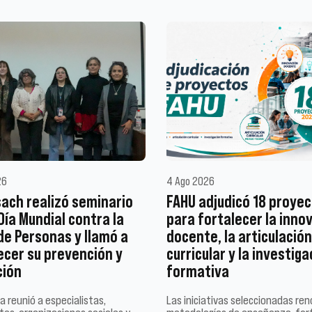
26
4 Ago 2026
ach realizó seminario
FAHU adjudicó 18 proye
 Día Mundial contra la
para fortalecer la inno
de Personas y llamó a
docente, la articulación
ecer su prevención y
curricular y la investiga
ción
formativa
a reunió a especialistas,
Las iniciativas seleccionadas re