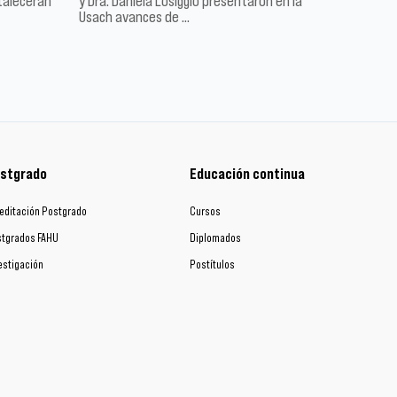
talecerán
y Dra. Daniela Losiggio presentaron en la
Usach avances de …
stgrado
Educación continua
editación Postgrado
Cursos
tgrados FAHU
Diplomados
estigación
Postítulos