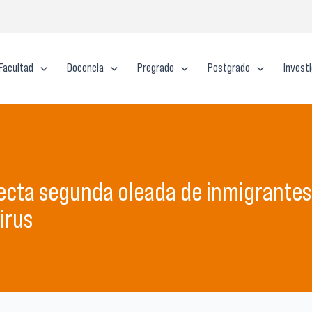
Facultad
Docencia
Pregrado
Postgrado
Invest
ecta segunda oleada de inmigrantes
irus