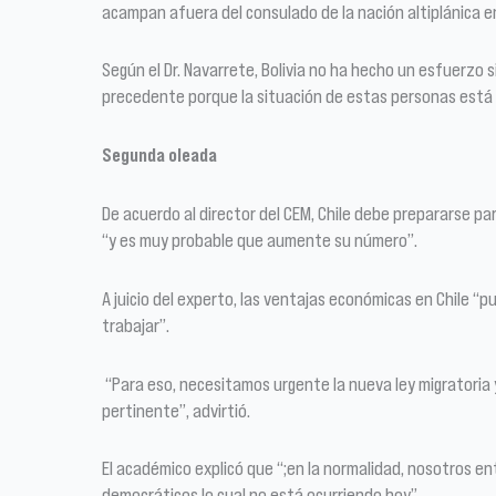
acampan afuera del consulado de la nación altiplánica en
Según el Dr. Navarrete, Bolivia no ha hecho un esfuerzo 
precedente porque la situación de estas personas está l
Segunda oleada
De acuerdo al director del CEM, Chile debe prepararse pa
“y es muy probable que aumente su número”.
A juicio del experto, las ventajas económicas en Chile “pu
trabajar”.
“Para eso, necesitamos urgente la nueva ley migratoria y
pertinente”, advirtió.
El académico explicó que “;en la normalidad, nosotros ent
democráticos lo cual no está ocurriendo hoy”.