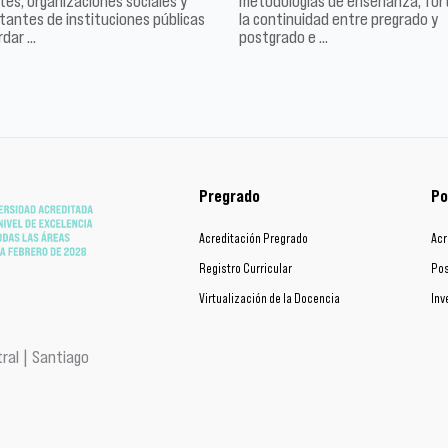
es, organizaciones sociales y
metodologías de enseñanza, for
tantes de instituciones públicas
la continuidad entre pregrado y
rdar …
postgrado e …
Pregrado
Po
Acreditación Pregrado
Acr
Registro Curricular
Pos
Virtualización de la Docencia
Inv
ral | Santiago