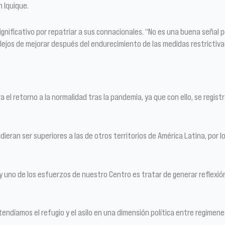
 Iquique.
significativo por repatriar a sus connacionales. “No es una buena señal 
ejos de mejorar después del endurecimiento de las medidas restrictivas
ra el retorno a la normalidad tras la pandemia, ya que con ello, se regi
dieran ser superiores a las de otros territorios de América Latina, por l
 uno de los esfuerzos de nuestro Centro es tratar de generar reflexión
endíamos el refugio y el asilo en una dimensión política entre regímene