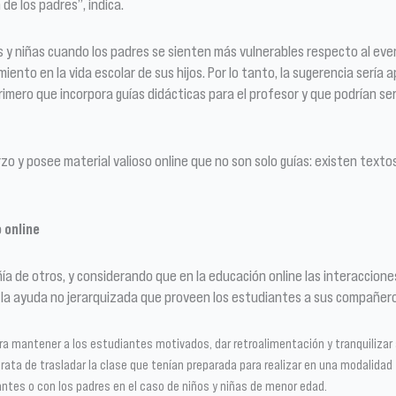
de los padres”, indica.
s y niñas cuando los padres se sienten más vulnerables respecto al event
nto en la vida escolar de sus hijos. Por lo tanto, la sugerencia sería a
Primero que incorpora guías didácticas para el profesor y que podrían se
o y posee material valioso online que no son solo guías: existen textos
 online
a de otros, y considerando que en la educación online las interacciones
 ayuda no jerarquizada que proveen los estudiantes a sus compañeros, 
ra mantener a los estudiantes motivados, dar retroalimentación y tranquilizar 
rata de trasladar la clase que tenían preparada para realizar en una modalidad t
tes o con los padres en el caso de niños y niñas de menor edad.