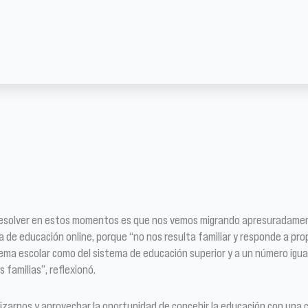
l de resolver en estos momentos es que nos vemos migrando apresuradame
ma de educación online, porque “no nos resulta familiar y responde a pr
tema escolar como del sistema de educación superior y a un número igu
familias”, reflexionó.
ilizarnos y aprovechar la oportunidad de concebir la educación con una