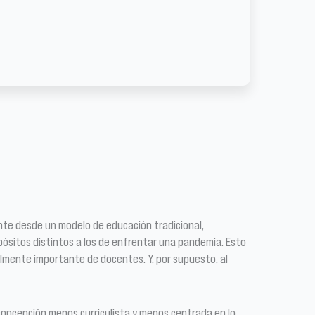
nte desde un modelo de educación tradicional,
opósitos distintos a los de enfrentar una pandemia. Esto
almente importante de docentes. Y, por supuesto, al
 concepción menos curriculista y menos centrada en lo