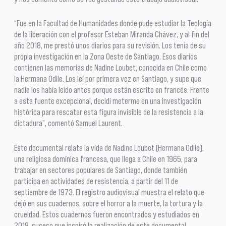
“Fue en la Facultad de Humanidades donde pude estudiar la Teología
de la liberación con el profesor Esteban Miranda Chávez, y al fin del
año 2018, me prestó unos diarios para su revisión. Los tenía de su
propia investigación en la Zona Oeste de Santiago. Esos diarios
contienen las memorias de Nadine Loubet, conocida en Chile como
la Hermana Odile. Los leí por primera vez en Santiago, y supe que
nadie los había leído antes porque están escrito en francés. Frente
a esta fuente excepcional, decidí meterme en una investigación
histórica para rescatar esta figura invisible de la resistencia a la
dictadura”, comentó Samuel Laurent.
Este documental relata la vida de Nadine Loubet (Hermana Odile),
una religiosa domínica francesa, que llega a Chile en 1965, para
trabajar en sectores populares de Santiago, donde también
participa en actividades de resistencia, a partir del 11 de
septiembre de 1973. El registro audiovisual muestra el relato que
dejó en sus cuadernos, sobre el horror a la muerte, la tortura y la
crueldad. Estos cuadernos fueron encontrados y estudiados en
2018, suceso que inspiró la realización de este documental.