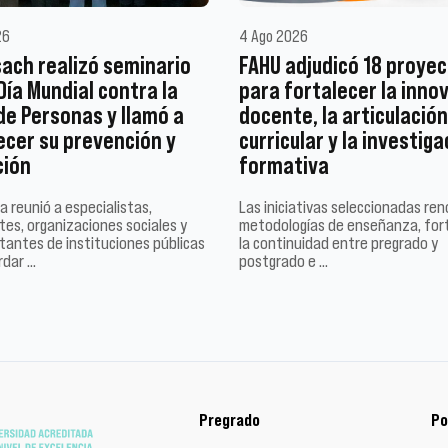
26
4 Ago 2026
ach realizó seminario
FAHU adjudicó 18 proye
 Día Mundial contra la
para fortalecer la inno
de Personas y llamó a
docente, la articulación
ecer su prevención y
curricular y la investiga
ción
formativa
a reunió a especialistas,
Las iniciativas seleccionadas re
es, organizaciones sociales y
metodologías de enseñanza, for
tantes de instituciones públicas
la continuidad entre pregrado y
rdar …
postgrado e …
Pregrado
Po