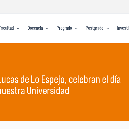
Facultad
Docencia
Pregrado
Postgrado
Invest
Lucas de Lo Espejo, celebran el día
nuestra Universidad