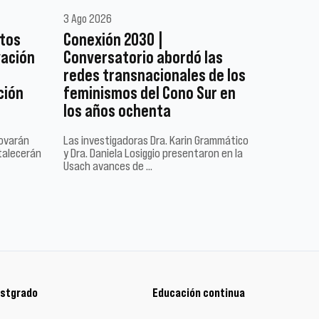
3 Ago 2026
ctos
Conexión 2030 |
vación
Conversatorio abordó las
redes transnacionales de los
ción
feminismos del Cono Sur en
los años ochenta
novarán
Las investigadoras Dra. Karin Grammático
talecerán
y Dra. Daniela Losiggio presentaron en la
Usach avances de …
stgrado
Educación continua