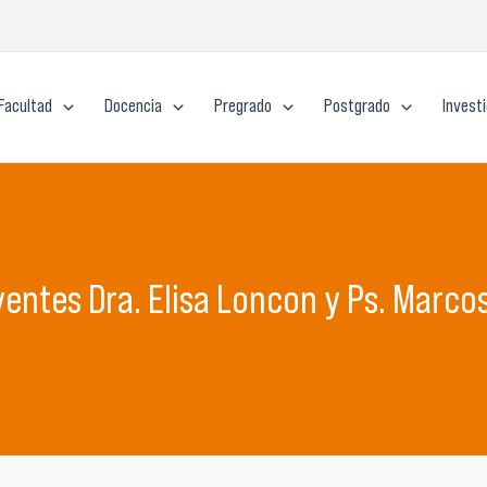
Facultad
Docencia
Pregrado
Postgrado
Invest
yentes Dra. Elisa Loncon y Ps. Marco