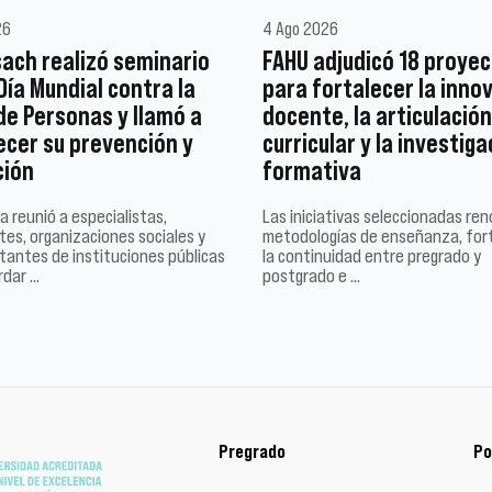
26
4 Ago 2026
ach realizó seminario
FAHU adjudicó 18 proye
 Día Mundial contra la
para fortalecer la inno
de Personas y llamó a
docente, la articulación
ecer su prevención y
curricular y la investiga
ción
formativa
a reunió a especialistas,
Las iniciativas seleccionadas re
es, organizaciones sociales y
metodologías de enseñanza, for
tantes de instituciones públicas
la continuidad entre pregrado y
rdar …
postgrado e …
Pregrado
Po