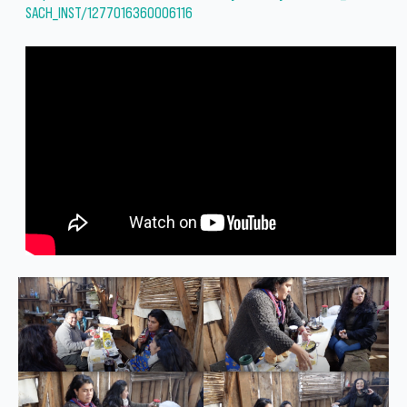
SACH_INST/1277016360006116