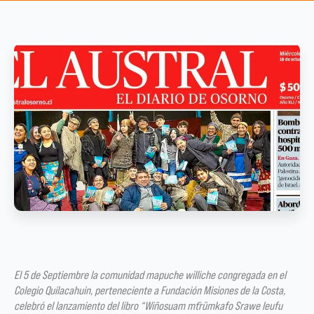
El 5 de Septiembre la comunidad mapuche williche congregada en el
Colegio Quilacahuin, perteneciente a Fundación Misiones de la Costa,
celebró el lanzamiento del libro “Wiñosuam m¨trümkafo Srawe leufu