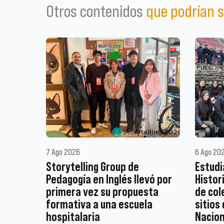
Otros contenidos
que podrían s
7 Ago 2026
6 Ago 20
Storytelling Group de
Estudi
Pedagogía en Inglés llevó por
Histor
primera vez su propuesta
de col
formativa a una escuela
sitios
hospitalaria
Nacion