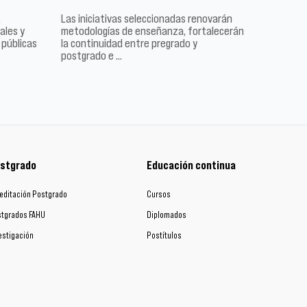
,
Las iniciativas seleccionadas renovarán
ales y
metodologías de enseñanza, fortalecerán
 públicas
la continuidad entre pregrado y
postgrado e …
stgrado
Educación continua
editación Postgrado
Cursos
tgrados FAHU
Diplomados
estigación
Postítulos