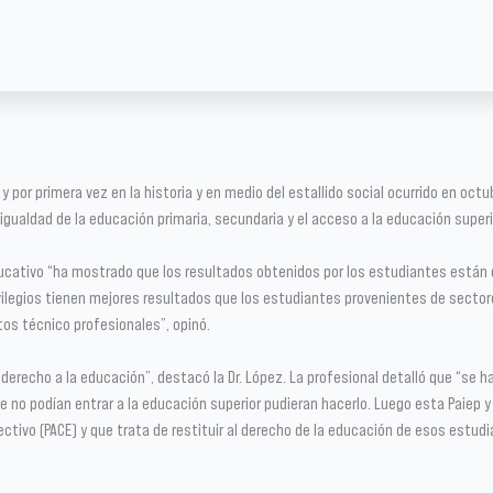
 y por primera vez en la historia y en medio del estallido social ocurrido en oct
gualdad de la educación primaria, secundaria y el acceso a la educación superi
educativo “ha mostrado que los resultados obtenidos por los estudiantes están 
vilegios tienen mejores resultados que los estudiantes provenientes de sector
os técnico profesionales”, opinó.
l derecho a la educación”, destacó la Dr. López. La profesional detalló que “se
 no podían entrar a la educación superior pudieran hacerlo. Luego esta Paiep y
tivo (PACE) y que trata de restituir al derecho de la educación de esos estud