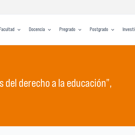
Facultad
Docencia
Pregrado
Postgrado
Invest
os del derecho a la educación”,