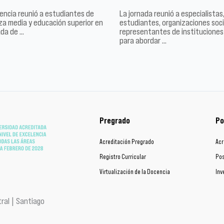
encia reunió a estudiantes de
La jornada reunió a especialistas
a media y educación superior en
estudiantes, organizaciones soci
ada de …
representantes de instituciones
para abordar …
Pregrado
Po
Acreditación Pregrado
Acr
Registro Curricular
Pos
Virtualización de la Docencia
Inv
ral | Santiago