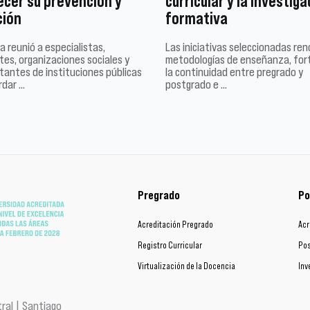
ecer su prevención y
curricular y la investiga
ción
formativa
a reunió a especialistas,
Las iniciativas seleccionadas re
es, organizaciones sociales y
metodologías de enseñanza, for
tantes de instituciones públicas
la continuidad entre pregrado y
rdar …
postgrado e …
Pregrado
Po
Acreditación Pregrado
Acr
Registro Curricular
Pos
Virtualización de la Docencia
Inv
ral | Santiago