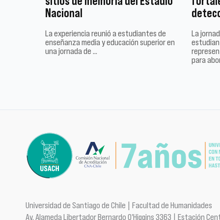
sitios de memoria del Estadio
fortal
Nacional
detec
La experiencia reunió a estudiantes de
La jornad
enseñanza media y educación superior en
estudiant
una jornada de …
represen
para abo
Universidad de Santiago de Chile | Facultad de Humanidades
Av. Alameda Libertador Bernardo O'Higgins 3363 | Estación Cent