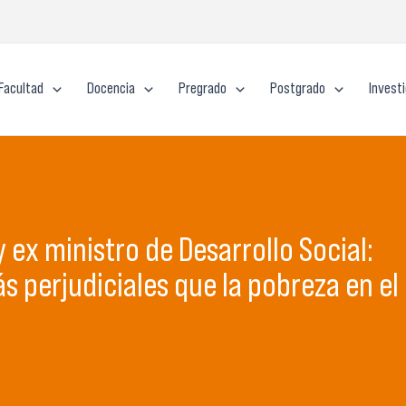
Facultad
Docencia
Pregrado
Postgrado
Invest
ex ministro de Desarrollo Social:
s perjudiciales que la pobreza en el