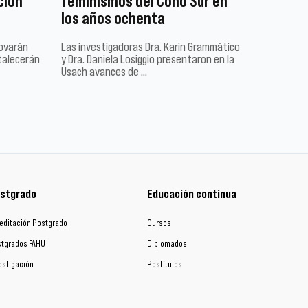
ción
feminismos del Cono Sur en
los años ochenta
novarán
Las investigadoras Dra. Karin Grammático
talecerán
y Dra. Daniela Losiggio presentaron en la
Usach avances de …
stgrado
Educación continua
editación Postgrado
Cursos
tgrados FAHU
Diplomados
estigación
Postítulos