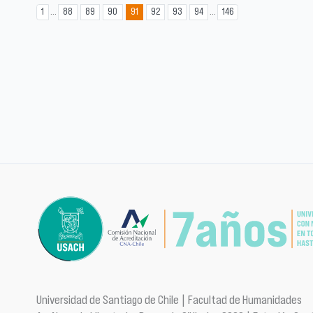
...
...
1
88
89
90
91
92
93
94
146
Universidad de Santiago de Chile | Facultad de Humanidades