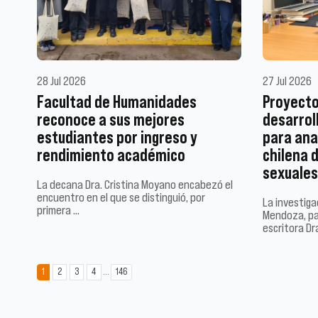
28 Jul 2026
27 Jul 2026
Facultad de Humanidades
Proyecto
reconoce a sus mejores
desarroll
estudiantes por ingreso y
para anal
rendimiento académico
chilena d
sexuales
La decana Dra. Cristina Moyano encabezó el
encuentro en el que se distinguió, por
La investigac
primera …
Mendoza, pa
escritora Dr
...
1
2
3
4
146