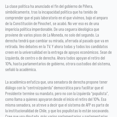
La clase política ha anunciado el fin del gobierno de Piñera,
simbólicamente, tras la incapacidad política que ha tenido de
comprender que el país laboratorio en el que vivimos, bajo el amparo
de la Constitución de Pinochet, se acabó. No ver eso es de una
impericia política imperdonable. De una ceguera ideológica que
proviene de varios pisos de La Moneda, no solo del segundo. La
derecha tendrá que cambiar su mirada, aferrada al pasado que va en
retirada. Veo debates en la TV. Y ahora todas y todos los candidatos
creen en la universalidad en la entrega de apoyos económicos. Sean de
izquierda, de centro o de derecha. Ahora todos apoyan el retiro del
10%, hasta parlamentarios de gobierno, otrora custodios del sistema,
señaló la académica.
La académica enfatiza que, una senadora de derecha propone tener
diálogo con la “centroizquierda” democrática para facilitar que el
Presidente termine su mandato, pero no con la izquierda “populista”,
como llama a quienes apoyaron desde el inicio el retiro del 10%. Esa
misma senadora, se atreve a decir que el sistema de AFP es parte de
la institucionalidad de Chile, y que los populistas lo están socavando.
Cree que una diputada, más varios parlamentarios y parlamentarias