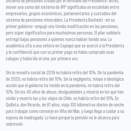
sistema de pensiones creado por el hermano del Presidente. Antes,
mover una coma del sistema de AFP significaba un escándalo entre
empresarios, grupos económicos, parlamentarios y custodios del
sistema de pensiones miserables. La Presidenta Bachelet -en su
primer gobierno- empujó una tímida modificación en las pensiones,
pero súper significativa para muchísimas personas. El pilar solidario
entregó bajas pensiones a quienes nunca habían tenido una. La
académica cita a una señora en Copiapó que se acercó a la Presidenta
y le confidenció que con su primer pago se había comprado unas
calugas y había ido al cine, por primera vez.
Sin la revuelta social de 2019 no habría retiro del 10%. Sin la pandemia
de 2020, no habría retiro del 10%. Sin la negligente, miope e ideológica
acción que el gobierno ha tenido en la pandemia, no habría retiro del
10%. Sin los 40 años de abuso, desigualdades y miseria en los que han
vivido y muerto las y los viejos de Chile, no habría retiro del 10%. En
Quillota, don Ricardo, de 81 años, viaja 100 kilómetros diarios de noche
para trabajar como conserje en Viña del Mar, y luego llega a cuidar a su
esposa de madrugada. Lo hace porque la pensión no le alcanza para
sobrevivir.