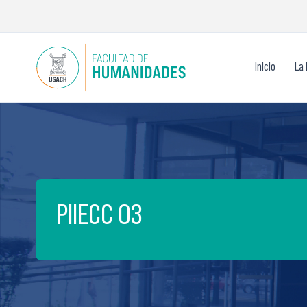
Ir
al
contenido
Inicio
La 
PIIECC 03