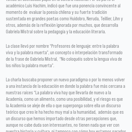
académico Luis Hachim, indicó que fue una ponencia convincente al
momento de evaluar la poesía chilena y su fuerte tradición
sustentada en grandes poetas como Huidobro, Neruda, Teillier, Lihn y
otros, además de la reflexión ignorada por muchos, que desarrolla
Gabriela Mistral sobre la pedagogía y la educación literaria.
La clase llevó por nombre “Profesores de lenguaje: entre la palabra
viva y la palabra muerta”, un concepto o interpelación transformado
de la frase de Gabriela Mistral, “No coloquéis sobre la lengua viva de
los niños la palabra muerta”.
La charla buscaba proponer un nuevo paradigma o por lo menos volver
a una instancia de la educación en donde la palabra fue más cercana a
nuestras raíces “La palabra viva hay que llevarla de nuevo a la
Academia, como un alimento, como una posibilidad, y el riesgo es que
la Academia se aleje de ella o que superponga sobre ella un discurso
teórico que creo le ha hecho muy mal a la humanidad, además que es
un discurso que hemos importado desde otras percepciones que,
aunque no cabe duda son interesantes, no tienen nada que ver con
nuestra historia y cultura, ni tampoco con cómo hoy estamos parados