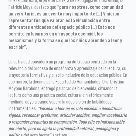
En ese contexto, el jefe de Carrera de Pedagogía en Castellano, Dr.
Patricio Moya, destacó que
“para nosotros, como comunidad
universitaria, es un evento muy importante (…) Vinieron
representantes que valoran esta vinculación entre
diferentes entidades del espacio público (…) Esto nos
permite enfocarnos en un aspecto esencial: los
mecanismos y la forma en que los niños aprenden a leer y
escribir”.
La actividad consideró un programa de trabajo centrado en la
relevancia del proceso de enseñanza y aprendizaje de la lectura, su
trayectoria formativa y el sello inclusivo de la educación pública. En
ese marco, la decana de la Facultad de Humanidades, Dra. Cristina
Moyano Barahona, entregó palabras de bienvenida, situando la
lectura como una práctica social, cultural e históricamente
mediada, cuyo alcance supera la adquisición de habilidades
instrumentales.
“Enseñar a leer no es solo enseñar a decodificar
signos, reconocer grafemas, articular sonidos, ampliar vocabulario
o responder preguntas de comprensión. Todo ello es indispensable,
por cierto, pero no agota la profundidad cultural, pedagógica y
política del acto lector”
, sostuvo.